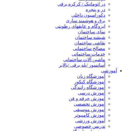
در اتوماتیک / کرکره برقی
در و پنجره
دکوراسیون داخلی
برق و هوشمند سازی
ایزوگام و عایقهای رطوبتی
نمای ساختمان
شیشه ساختمان
نقاشی ساختمان
مصالح ساختمانی
خدمات ساختمانی
ماشین آلات ساختمانی
آسانسور /پله برقی /بالابر
آموزشی
آموزشگاه زبان
آموزشگاه کنکور
آموزشگاه رانندگی
آموزش درسی
آموزش حرفه و فن
آموزش تخصصی
آموزش موسیقی
آموزش کامپیوتر
آموزش ورزشی
تدریس خصوصی