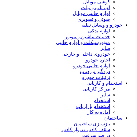
گوشی موبایل
لپ تاپ و تبلت
لوازم جانبی موبایل
صوتی و تصویری
خودرو و وسایل نقلیه
لوازم یدکی
خدمات ماشین و موتور
موتورسیکلت و لوازم جانبی
سایر
خودروی داخلی و خارجی
اجاره خودرو
لوازم جانبی خودرو
دزدگیر و ردیاب
تزئینات خودرو
استخدام و کاریابی
مراکز کاریابی
سایر
استخدام
استخدام بازاریاب
آماده به کار
ساختمان
بازسازی ساختمان
سقف کاذب / دیوار کاذب
در ضد سرقت