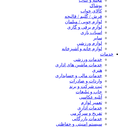
مجله و کتاب
پوشاک
کالای خواب
فرش / گلیم / قالیچه
لوازم چوبی / مبلمان
لوازم برقی و گازی
اسباب بازی
سایر
لوازم ورزشی
لوازم خانه و آشپزخانه
خدمات
خدمات ورزشی
خدمات ماشین های اداری
هنری
خدمات مالی و حسابداری
واردات و صادرات
ثبت شرکت و برند
چاپ و تبلیغات
آتلیه عکاسی
تعمیر لوازم
خدمات اداری
تفریح و سرگرمی
خدمات بازرگانی
سیستم امنیتی و حفاظتی