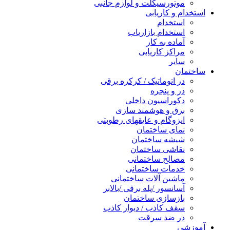
موتورسیکلت و لوازم جانبی
استخدام و کاریابی
استخدام
استخدام بازاریاب
آماده به کار
مراکز کاریابی
سایر
ساختمان
در اتوماتیک / کرکره برقی
در و پنجره
دکوراسیون داخلی
برق و هوشمند سازی
ایزوگام و عایقهای رطوبتی
نمای ساختمان
شیشه ساختمان
نقاشی ساختمان
مصالح ساختمانی
خدمات ساختمانی
ماشین آلات ساختمانی
آسانسور /پله برقی /بالابر
بازسازی ساختمان
سقف کاذب / دیوار کاذب
در ضد سرقت
آموزشی