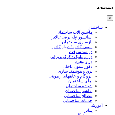
دسته‌بندی‌ها
×
ساختمان
ماشین آلات ساختمانی
آسانسور /پله برقی /بالابر
بازسازی ساختمان
سقف کاذب / دیوار کاذب
در ضد سرقت
در اتوماتیک / کرکره برقی
در و پنجره
دکوراسیون داخلی
برق و هوشمند سازی
ایزوگام و عایقهای رطوبتی
نمای ساختمان
شیشه ساختمان
نقاشی ساختمان
مصالح ساختمانی
خدمات ساختمانی
آموزشی
سایر