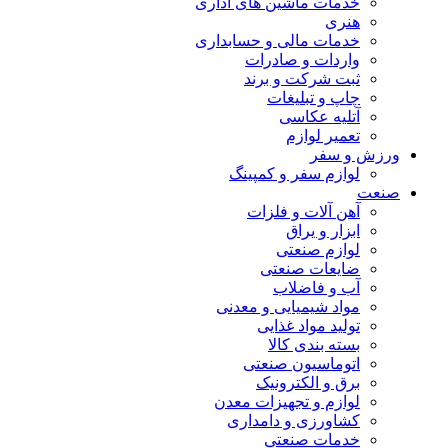
خدمات ماشین های اداری
هنری
خدمات مالی و حسابداری
واردات و صادرات
ثبت شرکت و برند
چاپ و تبلیغات
آتلیه عکاسی
تعمیر لوازم
ورزش و سفر
لوازم سفر و کمپینگ
صنعت
آهن آلات و فلزات
ابزار و یراق
لوازم صنعتی
ضایعات صنعتی
آب و فاضلاب
مواد شیمیایی و معدنی
تولید مواد غذایی
بسته بندی کالا
اتوماسیون صنعتی
برق و الکترونیک
لوازم و تجهیزات معدن
کشاورزی و دامداری
خدمات صنعتی