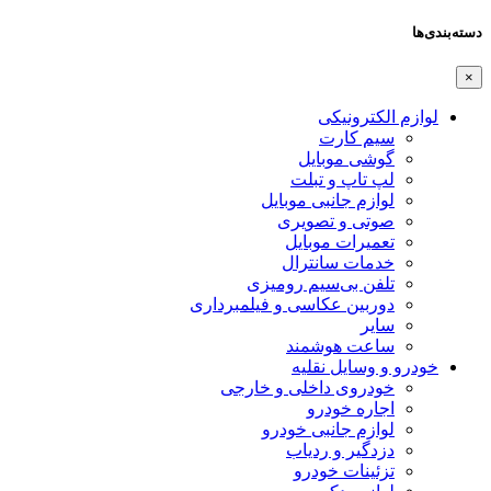
دسته‌بندی‌ها
×
لوازم الکترونیکی
سیم کارت
گوشی موبایل
لپ تاپ و تبلت
لوازم جانبی موبایل
صوتی و تصویری
تعمیرات موبایل
خدمات سانترال
تلفن بی‌سیم رومیزی
دوربین عکاسی و فیلمبرداری
سایر
ساعت هوشمند
خودرو و وسایل نقلیه
خودروی داخلی و خارجی
اجاره خودرو
لوازم جانبی خودرو
دزدگیر و ردیاب
تزئینات خودرو