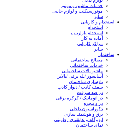
لوازم یدکی
خدمات ماشین و موتور
موتورسیکلت و لوازم جانبی
سایر
استخدام و کاریابی
استخدام
استخدام بازاریاب
آماده به کار
مراکز کاریابی
سایر
ساختمان
مصالح ساختمانی
خدمات ساختمانی
ماشین آلات ساختمانی
آسانسور /پله برقی /بالابر
بازسازی ساختمان
سقف کاذب / دیوار کاذب
در ضد سرقت
در اتوماتیک / کرکره برقی
در و پنجره
دکوراسیون داخلی
برق و هوشمند سازی
ایزوگام و عایقهای رطوبتی
نمای ساختمان