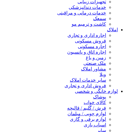
تجهیزات زیبایی
خدمات دندانپزشکی
خدمات درمانی و مراقبتی
سمعک
کاشت و ترمیم مو
املاک
اجاره اداری و تجاری
فروش مسکونی
اجاره مسکونی
اجاره اتاق و پانسیون
زمین و باغ
ملک صنعتی
مشاور املاک
ویلا
سایر خدمات املاک
فروش اداری و تجاری
لوازم خانگی و شخصی
پوشاک
کالای خواب
فرش / گلیم / قالیچه
لوازم چوبی / مبلمان
لوازم برقی و گازی
اسباب بازی
سایر