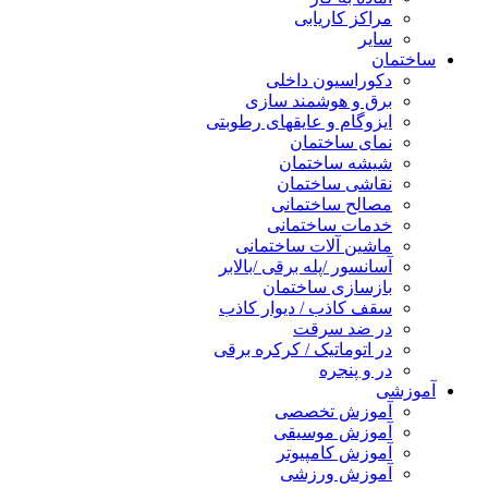
مراکز کاریابی
سایر
ساختمان
دکوراسیون داخلی
برق و هوشمند سازی
ایزوگام و عایقهای رطوبتی
نمای ساختمان
شیشه ساختمان
نقاشی ساختمان
مصالح ساختمانی
خدمات ساختمانی
ماشین آلات ساختمانی
آسانسور /پله برقی /بالابر
بازسازی ساختمان
سقف کاذب / دیوار کاذب
در ضد سرقت
در اتوماتیک / کرکره برقی
در و پنجره
آموزشی
آموزش تخصصی
آموزش موسیقی
آموزش کامپیوتر
آموزش ورزشی