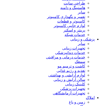
طراحی سایت
هاستینگ و دامنه
سایر
تعمیر و نگهداری کامپیوتر
کامپیوتر و قطعات
لوازم جانبی کامپیوتر
پرینتر و اسکنر
خدمات شبکه
پزشکی و زیبایی
سایر
تجهیزات زیبایی
خدمات دندانپزشکی
خدمات درمانی و مراقبتی
سمعک
کاشت و ترمیم مو
تغذیه و رژیم غذایی
لوازم آرایشی و بهداشتی
سالن آرایش و زیبایی
کلینیک زیبایی
تجهیزات پزشکی
تجهیزات آزمایشگاهی
املاک
زمین و باغ