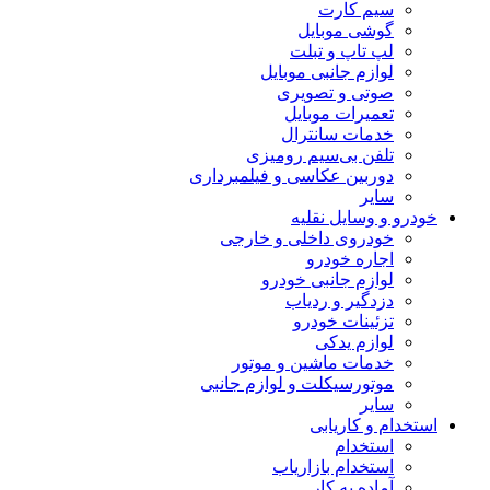
سیم کارت
گوشی موبایل
لپ تاپ و تبلت
لوازم جانبی موبایل
صوتی و تصویری
تعمیرات موبایل
خدمات سانترال
تلفن بی‌سیم رومیزی
دوربین عکاسی و فیلمبرداری
سایر
خودرو و وسایل نقلیه
خودروی داخلی و خارجی
اجاره خودرو
لوازم جانبی خودرو
دزدگیر و ردیاب
تزئینات خودرو
لوازم یدکی
خدمات ماشین و موتور
موتورسیکلت و لوازم جانبی
سایر
استخدام و کاریابی
استخدام
استخدام بازاریاب
آماده به کار