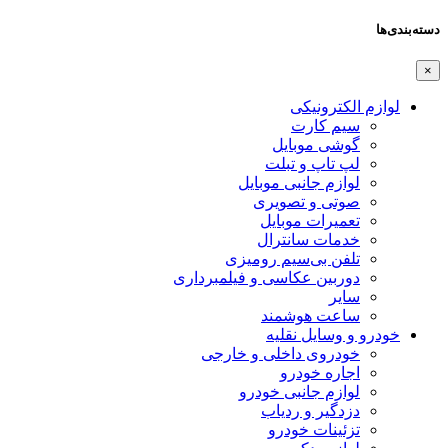
دسته‌بندی‌ها
×
لوازم الکترونیکی
سیم کارت
گوشی موبایل
لپ تاپ و تبلت
لوازم جانبی موبایل
صوتی و تصویری
تعمیرات موبایل
خدمات سانترال
تلفن بی‌سیم رومیزی
دوربین عکاسی و فیلمبرداری
سایر
ساعت هوشمند
خودرو و وسایل نقلیه
خودروی داخلی و خارجی
اجاره خودرو
لوازم جانبی خودرو
دزدگیر و ردیاب
تزئینات خودرو