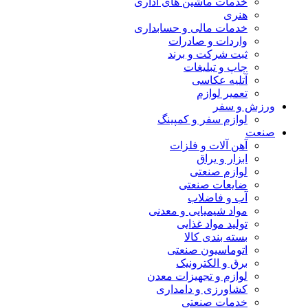
خدمات ماشین های اداری
هنری
خدمات مالی و حسابداری
واردات و صادرات
ثبت شرکت و برند
چاپ و تبلیغات
آتلیه عکاسی
تعمیر لوازم
ورزش و سفر
لوازم سفر و کمپینگ
صنعت
آهن آلات و فلزات
ابزار و یراق
لوازم صنعتی
ضایعات صنعتی
آب و فاضلاب
مواد شیمیایی و معدنی
تولید مواد غذایی
بسته بندی کالا
اتوماسیون صنعتی
برق و الکترونیک
لوازم و تجهیزات معدن
کشاورزی و دامداری
خدمات صنعتی