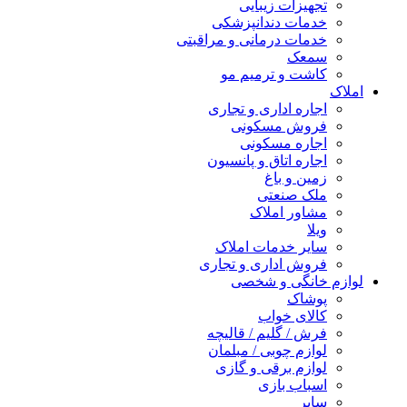
تجهیزات زیبایی
خدمات دندانپزشکی
خدمات درمانی و مراقبتی
سمعک
کاشت و ترمیم مو
املاک
اجاره اداری و تجاری
فروش مسکونی
اجاره مسکونی
اجاره اتاق و پانسیون
زمین و باغ
ملک صنعتی
مشاور املاک
ویلا
سایر خدمات املاک
فروش اداری و تجاری
لوازم خانگی و شخصی
پوشاک
کالای خواب
فرش / گلیم / قالیچه
لوازم چوبی / مبلمان
لوازم برقی و گازی
اسباب بازی
سایر