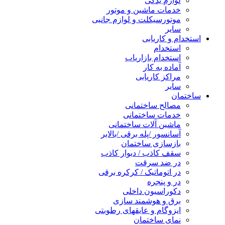
لوازم یدکی
خدمات ماشین و موتور
موتورسیکلت و لوازم جانبی
سایر
استخدام و کاریابی
استخدام
استخدام بازاریاب
آماده به کار
مراکز کاریابی
سایر
ساختمان
مصالح ساختمانی
خدمات ساختمانی
ماشین آلات ساختمانی
آسانسور /پله برقی /بالابر
بازسازی ساختمان
سقف کاذب / دیوار کاذب
در ضد سرقت
در اتوماتیک / کرکره برقی
در و پنجره
دکوراسیون داخلی
برق و هوشمند سازی
ایزوگام و عایقهای رطوبتی
نمای ساختمان