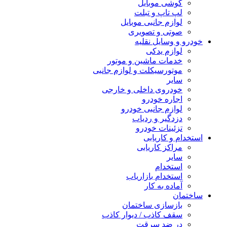
گوشی موبایل
لپ تاپ و تبلت
لوازم جانبی موبایل
صوتی و تصویری
خودرو و وسایل نقلیه
لوازم یدکی
خدمات ماشین و موتور
موتورسیکلت و لوازم جانبی
سایر
خودروی داخلی و خارجی
اجاره خودرو
لوازم جانبی خودرو
دزدگیر و ردیاب
تزئینات خودرو
استخدام و کاریابی
مراکز کاریابی
سایر
استخدام
استخدام بازاریاب
آماده به کار
ساختمان
بازسازی ساختمان
سقف کاذب / دیوار کاذب
در ضد سرقت