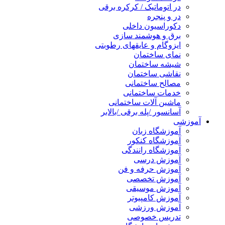
در اتوماتیک / کرکره برقی
در و پنجره
دکوراسیون داخلی
برق و هوشمند سازی
ایزوگام و عایقهای رطوبتی
نمای ساختمان
شیشه ساختمان
نقاشی ساختمان
مصالح ساختمانی
خدمات ساختمانی
ماشین آلات ساختمانی
آسانسور /پله برقی /بالابر
آموزشی
آموزشگاه زبان
آموزشگاه کنکور
آموزشگاه رانندگی
آموزش درسی
آموزش حرفه و فن
آموزش تخصصی
آموزش موسیقی
آموزش کامپیوتر
آموزش ورزشی
تدریس خصوصی