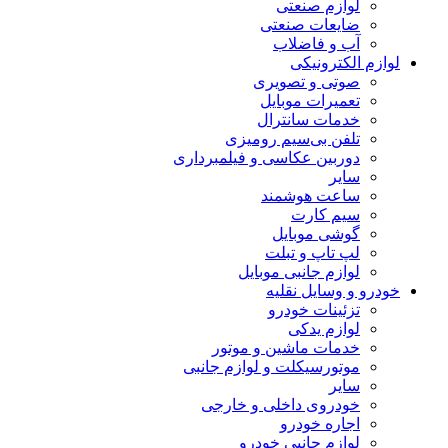
لوازم صنعتی
ضایعات صنعتی
آب و فاضلاب
لوازم الکترونیکی
صوتی و تصویری
تعمیرات موبایل
خدمات سانترال
تلفن بی‌سیم رومیزی
دوربین عکاسی و فیلمبرداری
سایر
ساعت هوشمند
سیم کارت
گوشی موبایل
لپ تاپ و تبلت
لوازم جانبی موبایل
خودرو و وسایل نقلیه
تزئینات خودرو
لوازم یدکی
خدمات ماشین و موتور
موتورسیکلت و لوازم جانبی
سایر
خودروی داخلی و خارجی
اجاره خودرو
لوازم جانبی خودرو