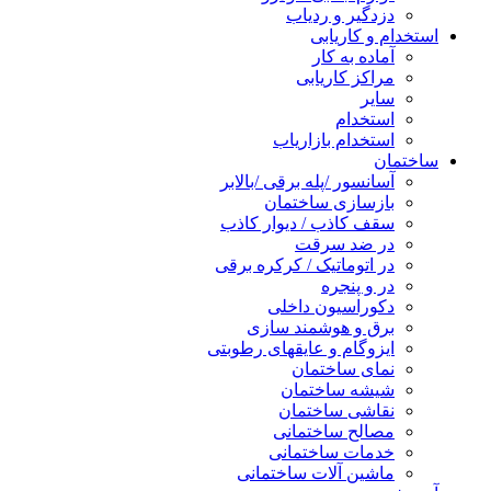
دزدگیر و ردیاب
استخدام و کاریابی
آماده به کار
مراکز کاریابی
سایر
استخدام
استخدام بازاریاب
ساختمان
آسانسور /پله برقی /بالابر
بازسازی ساختمان
سقف کاذب / دیوار کاذب
در ضد سرقت
در اتوماتیک / کرکره برقی
در و پنجره
دکوراسیون داخلی
برق و هوشمند سازی
ایزوگام و عایقهای رطوبتی
نمای ساختمان
شیشه ساختمان
نقاشی ساختمان
مصالح ساختمانی
خدمات ساختمانی
ماشین آلات ساختمانی