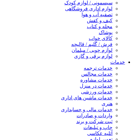
سیسمونی / لوازم کودک
لوازم اداری فروشگاهی
تصفیه آب و هوا
کیف و کفش
مجله و کتاب
پوشاک
کالای خواب
فرش / گلیم / قالیچه
لوازم چوبی / مبلمان
لوازم برقی و گازی
خدمات
خدمات ترجمه
خدمات مجالس
خدمات مشاوره
خدمات در منزل
خدمات ورزشی
خدمات ماشین های اداری
هنری
خدمات مالی و حسابداری
واردات و صادرات
ثبت شرکت و برند
چاپ و تبلیغات
آتلیه عکاسی
تعمیر لوازم