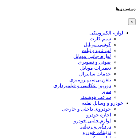
دسته‌بندی‌ها
×
لوازم الکترونیکی
سیم کارت
گوشی موبایل
لپ تاپ و تبلت
لوازم جانبی موبایل
صوتی و تصویری
تعمیرات موبایل
خدمات سانترال
تلفن بی‌سیم رومیزی
دوربین عکاسی و فیلمبرداری
سایر
ساعت هوشمند
خودرو و وسایل نقلیه
خودروی داخلی و خارجی
اجاره خودرو
لوازم جانبی خودرو
دزدگیر و ردیاب
تزئینات خودرو