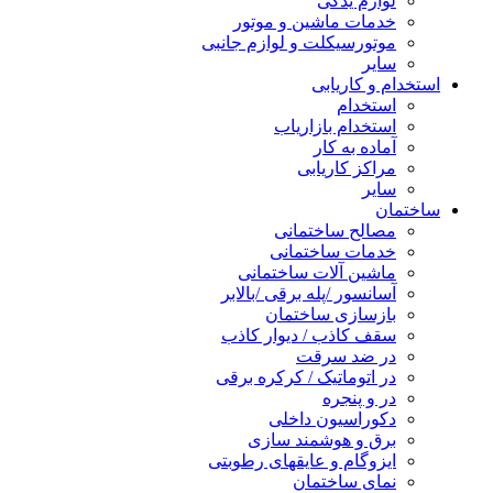
لوازم یدکی
خدمات ماشین و موتور
موتورسیکلت و لوازم جانبی
سایر
استخدام و کاریابی
استخدام
استخدام بازاریاب
آماده به کار
مراکز کاریابی
سایر
ساختمان
مصالح ساختمانی
خدمات ساختمانی
ماشین آلات ساختمانی
آسانسور /پله برقی /بالابر
بازسازی ساختمان
سقف کاذب / دیوار کاذب
در ضد سرقت
در اتوماتیک / کرکره برقی
در و پنجره
دکوراسیون داخلی
برق و هوشمند سازی
ایزوگام و عایقهای رطوبتی
نمای ساختمان