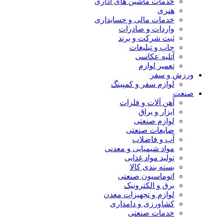
خدمات ماشین های اداری
هنری
خدمات مالی و حسابداری
واردات و صادرات
ثبت شرکت و برند
چاپ و تبلیغات
آتلیه عکاسی
تعمیر لوازم
ورزش و سفر
لوازم سفر و کمپینگ
صنعت
آهن آلات و فلزات
ابزار و یراق
لوازم صنعتی
ضایعات صنعتی
آب و فاضلاب
مواد شیمیایی و معدنی
تولید مواد غذایی
بسته بندی کالا
اتوماسیون صنعتی
برق و الکترونیک
لوازم و تجهیزات معدن
کشاورزی و دامداری
خدمات صنعتی