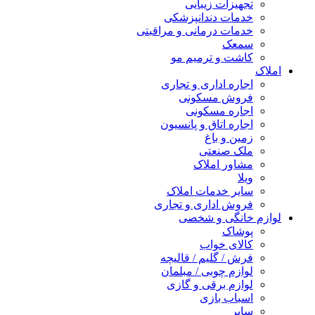
تجهیزات زیبایی
خدمات دندانپزشکی
خدمات درمانی و مراقبتی
سمعک
کاشت و ترمیم مو
املاک
اجاره اداری و تجاری
فروش مسکونی
اجاره مسکونی
اجاره اتاق و پانسیون
زمین و باغ
ملک صنعتی
مشاور املاک
ویلا
سایر خدمات املاک
فروش اداری و تجاری
لوازم خانگی و شخصی
پوشاک
کالای خواب
فرش / گلیم / قالیچه
لوازم چوبی / مبلمان
لوازم برقی و گازی
اسباب بازی
سایر