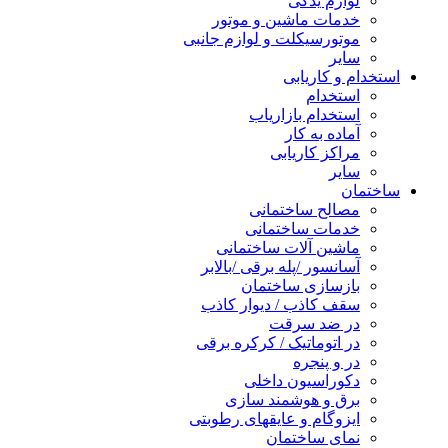
لوازم یدکی
خدمات ماشین و موتور
موتورسیکلت و لوازم جانبی
سایر
استخدام و کاریابی
استخدام
استخدام بازاریاب
آماده به کار
مراکز کاریابی
سایر
ساختمان
مصالح ساختمانی
خدمات ساختمانی
ماشین آلات ساختمانی
آسانسور /پله برقی /بالابر
بازسازی ساختمان
سقف کاذب / دیوار کاذب
در ضد سرقت
در اتوماتیک / کرکره برقی
در و پنجره
دکوراسیون داخلی
برق و هوشمند سازی
ایزوگام و عایقهای رطوبتی
نمای ساختمان