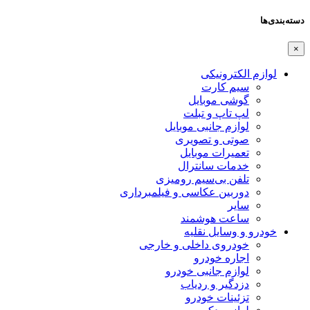
دسته‌بندی‌ها
×
لوازم الکترونیکی
سیم کارت
گوشی موبایل
لپ تاپ و تبلت
لوازم جانبی موبایل
صوتی و تصویری
تعمیرات موبایل
خدمات سانترال
تلفن بی‌سیم رومیزی
دوربین عکاسی و فیلمبرداری
سایر
ساعت هوشمند
خودرو و وسایل نقلیه
خودروی داخلی و خارجی
اجاره خودرو
لوازم جانبی خودرو
دزدگیر و ردیاب
تزئینات خودرو