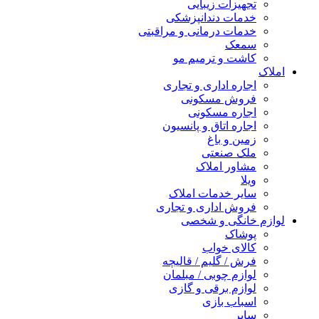
تجهیزات زیبایی
خدمات دندانپزشکی
خدمات درمانی و مراقبتی
سمعک
کاشت و ترمیم مو
املاک
اجاره اداری و تجاری
فروش مسکونی
اجاره مسکونی
اجاره اتاق و پانسیون
زمین و باغ
ملک صنعتی
مشاور املاک
ویلا
سایر خدمات املاک
فروش اداری و تجاری
لوازم خانگی و شخصی
پوشاک
کالای خواب
فرش / گلیم / قالیچه
لوازم چوبی / مبلمان
لوازم برقی و گازی
اسباب بازی
سایر