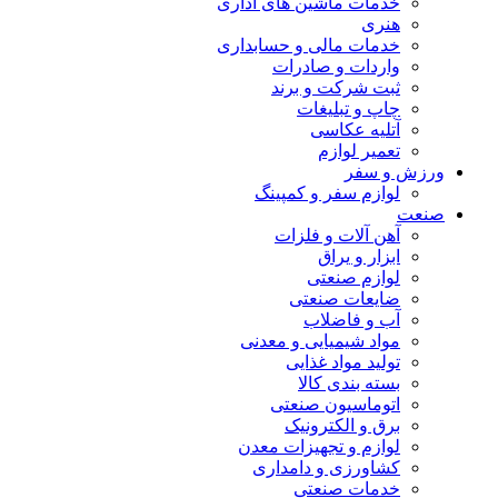
خدمات ماشین های اداری
هنری
خدمات مالی و حسابداری
واردات و صادرات
ثبت شرکت و برند
چاپ و تبلیغات
آتلیه عکاسی
تعمیر لوازم
ورزش و سفر
لوازم سفر و کمپینگ
صنعت
آهن آلات و فلزات
ابزار و یراق
لوازم صنعتی
ضایعات صنعتی
آب و فاضلاب
مواد شیمیایی و معدنی
تولید مواد غذایی
بسته بندی کالا
اتوماسیون صنعتی
برق و الکترونیک
لوازم و تجهیزات معدن
کشاورزی و دامداری
خدمات صنعتی