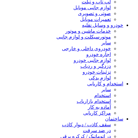
لپ تاپ و تبلت
لوازم جانبی موبایل
صوتی و تصویری
تعمیرات موبایل
خودرو و وسایل نقلیه
خدمات ماشین و موتور
موتورسیکلت و لوازم جانبی
سایر
خودروی داخلی و خارجی
اجاره خودرو
لوازم جانبی خودرو
دزدگیر و ردیاب
تزئینات خودرو
لوازم یدکی
استخدام و کاریابی
سایر
استخدام
استخدام بازاریاب
آماده به کار
مراکز کاریابی
ساختمان
سقف کاذب / دیوار کاذب
در ضد سرقت
در اتوماتیک / کرکره برقی