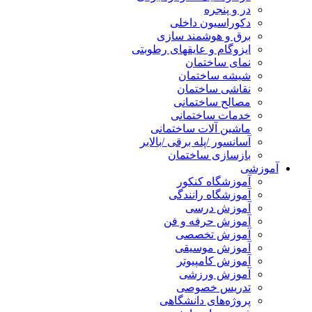
در و پنجره
دکوراسیون داخلی
برق و هوشمند سازی
ایزوگام و عایقهای رطوبتی
نمای ساختمان
شیشه ساختمان
نقاشی ساختمان
مصالح ساختمانی
خدمات ساختمانی
ماشین آلات ساختمانی
آسانسور /پله برقی /بالابر
بازسازی ساختمان
آموزشی
آموزشگاه کنکور
آموزشگاه رانندگی
آموزش درسی
آموزش حرفه و فن
آموزش تخصصی
آموزش موسیقی
آموزش کامپیوتر
آموزش ورزشی
تدریس خصوصی
پروژه‌های دانشگاهی