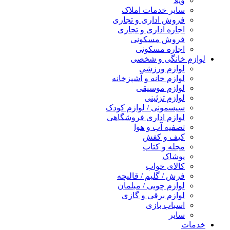
ویلا
سایر خدمات املاک
فروش اداری و تجاری
اجاره اداری و تجاری
فروش مسکونی
اجاره مسکونی
لوازم خانگی و شخصی
لوازم ورزشی
لوازم خانه و آشپزخانه
لوازم موسیقی
لوازم تزئینی
سیسمونی / لوازم کودک
لوازم اداری فروشگاهی
تصفیه آب و هوا
کیف و کفش
مجله و کتاب
پوشاک
کالای خواب
فرش / گلیم / قالیچه
لوازم چوبی / مبلمان
لوازم برقی و گازی
اسباب بازی
سایر
خدمات