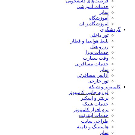
فرصت‌های دانشجویی
خدمات آموزشی
سایر
آموزشگاه
آموزشگاه زبان
گردشگری
تور داخلی
بلیط هواپیما و قطار
رزرو هتل
خدمات ویزا
وقت سفارت
خدمات مسافرتی
سایر
آژانس مسافرتی
تور خارجی
کامپیوتر و شبکه
لوازم جانبی کامپیوتر
پرینتر و اسکنر
خدمات شبکه
نرم افزار کامپیوتر
خدمات اینترنت
طراحی سایت
هاستینگ و دامنه
سایر