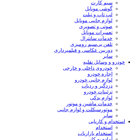
سیم کارت
گوشی موبایل
لپ تاپ و تبلت
لوازم جانبی موبایل
صوتی و تصویری
تعمیرات موبایل
خدمات سانترال
تلفن بی‌سیم رومیزی
دوربین عکاسی و فیلمبرداری
سایر
خودرو و وسایل نقلیه
خودروی داخلی و خارجی
اجاره خودرو
لوازم جانبی خودرو
دزدگیر و ردیاب
تزئینات خودرو
لوازم یدکی
خدمات ماشین و موتور
موتورسیکلت و لوازم جانبی
سایر
استخدام و کاریابی
استخدام
استخدام بازاریاب
آماده به کار