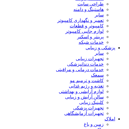
طراحی سایت
هاستینگ و دامنه
سایر
تعمیر و نگهداری کامپیوتر
کامپیوتر و قطعات
لوازم جانبی کامپیوتر
پرینتر و اسکنر
خدمات شبکه
پزشکی و زیبایی
سایر
تجهیزات زیبایی
خدمات دندانپزشکی
خدمات درمانی و مراقبتی
سمعک
کاشت و ترمیم مو
تغذیه و رژیم غذایی
لوازم آرایشی و بهداشتی
سالن آرایش و زیبایی
کلینیک زیبایی
تجهیزات پزشکی
تجهیزات آزمایشگاهی
املاک
زمین و باغ