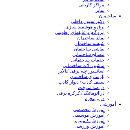
مراکز کاریابی
سایر
ساختمان
دکوراسیون داخلی
برق و هوشمند سازی
ایزوگام و عایقهای رطوبتی
نمای ساختمان
شیشه ساختمان
نقاشی ساختمان
مصالح ساختمانی
خدمات ساختمانی
ماشین آلات ساختمانی
آسانسور /پله برقی /بالابر
بازسازی ساختمان
سقف کاذب / دیوار کاذب
در ضد سرقت
در اتوماتیک / کرکره برقی
در و پنجره
آموزشی
آموزش تخصصی
آموزش موسیقی
آموزش کامپیوتر
آموزش ورزشی