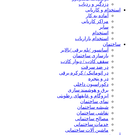
دزدگیر و ردیاب
استخدام و کاریابی
آماده به کار
مراکز کاریابی
سایر
استخدام
استخدام بازاریاب
ساختمان
آسانسور /پله برقی /بالابر
بازسازی ساختمان
سقف کاذب / دیوار کاذب
در ضد سرقت
در اتوماتیک / کرکره برقی
در و پنجره
دکوراسیون داخلی
برق و هوشمند سازی
ایزوگام و عایقهای رطوبتی
نمای ساختمان
شیشه ساختمان
نقاشی ساختمان
مصالح ساختمانی
خدمات ساختمانی
ماشین آلات ساختمانی