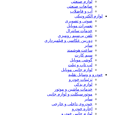
لوازم صنعتی
ضایعات صنعتی
آب و فاضلاب
لوازم الکترونیکی
صوتی و تصویری
تعمیرات موبایل
خدمات سانترال
تلفن بی‌سیم رومیزی
دوربین عکاسی و فیلمبرداری
سایر
ساعت هوشمند
سیم کارت
گوشی موبایل
لپ تاپ و تبلت
لوازم جانبی موبایل
خودرو و وسایل نقلیه
تزئینات خودرو
لوازم یدکی
خدمات ماشین و موتور
موتورسیکلت و لوازم جانبی
سایر
خودروی داخلی و خارجی
اجاره خودرو
لوازم جانبی خودرو