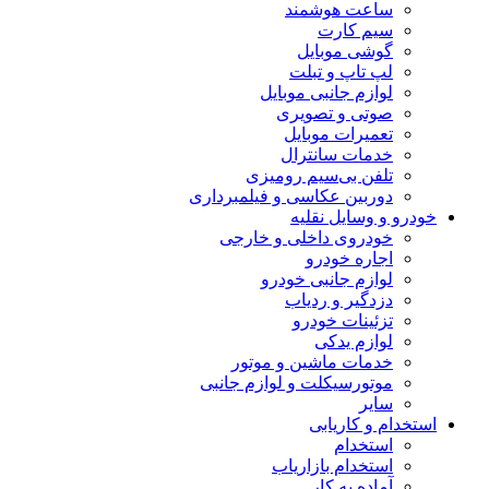
ساعت هوشمند
سیم کارت
گوشی موبایل
لپ تاپ و تبلت
لوازم جانبی موبایل
صوتی و تصویری
تعمیرات موبایل
خدمات سانترال
تلفن بی‌سیم رومیزی
دوربین عکاسی و فیلمبرداری
خودرو و وسایل نقلیه
خودروی داخلی و خارجی
اجاره خودرو
لوازم جانبی خودرو
دزدگیر و ردیاب
تزئینات خودرو
لوازم یدکی
خدمات ماشین و موتور
موتورسیکلت و لوازم جانبی
سایر
استخدام و کاریابی
استخدام
استخدام بازاریاب
آماده به کار