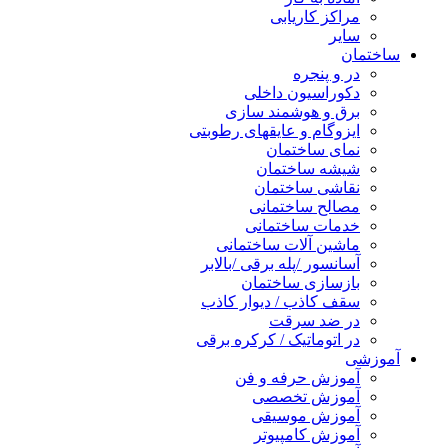
مراکز کاریابی
سایر
ساختمان
در و پنجره
دکوراسیون داخلی
برق و هوشمند سازی
ایزوگام و عایقهای رطوبتی
نمای ساختمان
شیشه ساختمان
نقاشی ساختمان
مصالح ساختمانی
خدمات ساختمانی
ماشین آلات ساختمانی
آسانسور /پله برقی /بالابر
بازسازی ساختمان
سقف کاذب / دیوار کاذب
در ضد سرقت
در اتوماتیک / کرکره برقی
آموزشی
آموزش حرفه و فن
آموزش تخصصی
آموزش موسیقی
آموزش کامپیوتر