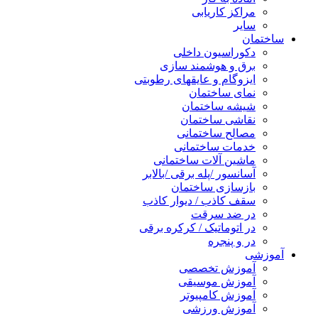
مراکز کاریابی
سایر
ساختمان
دکوراسیون داخلی
برق و هوشمند سازی
ایزوگام و عایقهای رطوبتی
نمای ساختمان
شیشه ساختمان
نقاشی ساختمان
مصالح ساختمانی
خدمات ساختمانی
ماشین آلات ساختمانی
آسانسور /پله برقی /بالابر
بازسازی ساختمان
سقف کاذب / دیوار کاذب
در ضد سرقت
در اتوماتیک / کرکره برقی
در و پنجره
آموزشی
آموزش تخصصی
آموزش موسیقی
آموزش کامپیوتر
آموزش ورزشی