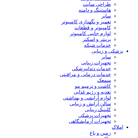
طراحی سایت
هاستینگ و دامنه
سایر
تعمیر و نگهداری کامپیوتر
کامپیوتر و قطعات
لوازم جانبی کامپیوتر
پرینتر و اسکنر
خدمات شبکه
پزشکی و زیبایی
سایر
تجهیزات زیبایی
خدمات دندانپزشکی
خدمات درمانی و مراقبتی
سمعک
کاشت و ترمیم مو
تغذیه و رژیم غذایی
لوازم آرایشی و بهداشتی
سالن آرایش و زیبایی
کلینیک زیبایی
تجهیزات پزشکی
تجهیزات آزمایشگاهی
املاک
زمین و باغ