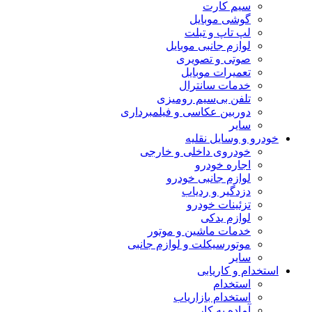
سیم کارت
گوشی موبایل
لپ تاپ و تبلت
لوازم جانبی موبایل
صوتی و تصویری
تعمیرات موبایل
خدمات سانترال
تلفن بی‌سیم رومیزی
دوربین عکاسی و فیلمبرداری
سایر
خودرو و وسایل نقلیه
خودروی داخلی و خارجی
اجاره خودرو
لوازم جانبی خودرو
دزدگیر و ردیاب
تزئینات خودرو
لوازم یدکی
خدمات ماشین و موتور
موتورسیکلت و لوازم جانبی
سایر
استخدام و کاریابی
استخدام
استخدام بازاریاب
آماده به کار