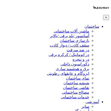
دسته‌بندی‌ها
×
ساختمان
ماشین آلات ساختمانی
آسانسور /پله برقی /بالابر
بازسازی ساختمان
سقف کاذب / دیوار کاذب
در ضد سرقت
در اتوماتیک / کرکره برقی
در و پنجره
دکوراسیون داخلی
برق و هوشمند سازی
ایزوگام و عایقهای رطوبتی
نمای ساختمان
شیشه ساختمان
نقاشی ساختمان
مصالح ساختمانی
خدمات ساختمانی
آموزشی
سایر