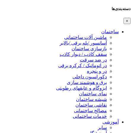
دسته‌بندی‌ها
×
ساختمان
ماشین آلات ساختمانی
آسانسور /پله برقی /بالابر
بازسازی ساختمان
سقف کاذب / دیوار کاذب
در ضد سرقت
در اتوماتیک / کرکره برقی
در و پنجره
دکوراسیون داخلی
برق و هوشمند سازی
ایزوگام و عایقهای رطوبتی
نمای ساختمان
شیشه ساختمان
نقاشی ساختمان
مصالح ساختمانی
خدمات ساختمانی
آموزشی
سایر