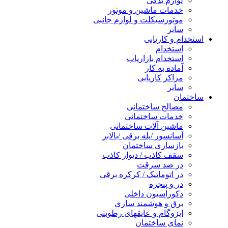
لوازم یدکی
خدمات ماشین و موتور
موتورسیکلت و لوازم جانبی
سایر
استخدام و کاریابی
استخدام
استخدام بازاریاب
آماده به کار
مراکز کاریابی
سایر
ساختمان
مصالح ساختمانی
خدمات ساختمانی
ماشین آلات ساختمانی
آسانسور /پله برقی /بالابر
بازسازی ساختمان
سقف کاذب / دیوار کاذب
در ضد سرقت
در اتوماتیک / کرکره برقی
در و پنجره
دکوراسیون داخلی
برق و هوشمند سازی
ایزوگام و عایقهای رطوبتی
نمای ساختمان