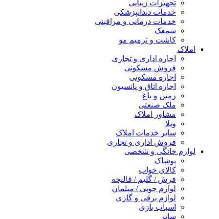
تجهیزات زیبایی
خدمات دندانپزشکی
خدمات درمانی و مراقبتی
سمعک
کاشت و ترمیم مو
املاک
اجاره اداری و تجاری
فروش مسکونی
اجاره مسکونی
اجاره اتاق و پانسیون
زمین و باغ
ملک صنعتی
مشاور املاک
ویلا
سایر خدمات املاک
فروش اداری و تجاری
لوازم خانگی و شخصی
پوشاک
کالای خواب
فرش / گلیم / قالیچه
لوازم چوبی / مبلمان
لوازم برقی و گازی
اسباب بازی
سایر