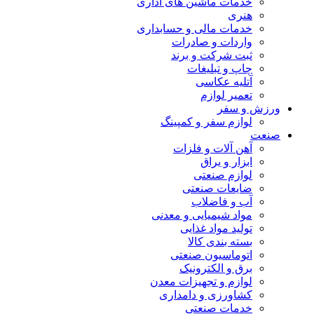
خدمات ماشین های اداری
هنری
خدمات مالی و حسابداری
واردات و صادرات
ثبت شرکت و برند
چاپ و تبلیغات
آتلیه عکاسی
تعمیر لوازم
ورزش و سفر
لوازم سفر و کمپینگ
صنعت
آهن آلات و فلزات
ابزار و یراق
لوازم صنعتی
ضایعات صنعتی
آب و فاضلاب
مواد شیمیایی و معدنی
تولید مواد غذایی
بسته بندی کالا
اتوماسیون صنعتی
برق و الکترونیک
لوازم و تجهیزات معدن
کشاورزی و دامداری
خدمات صنعتی