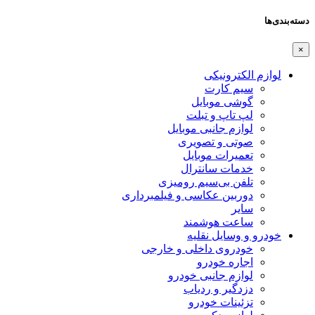
دسته‌بندی‌ها
×
لوازم الکترونیکی
سیم کارت
گوشی موبایل
لپ تاپ و تبلت
لوازم جانبی موبایل
صوتی و تصویری
تعمیرات موبایل
خدمات سانترال
تلفن بی‌سیم رومیزی
دوربین عکاسی و فیلمبرداری
سایر
ساعت هوشمند
خودرو و وسایل نقلیه
خودروی داخلی و خارجی
اجاره خودرو
لوازم جانبی خودرو
دزدگیر و ردیاب
تزئینات خودرو