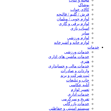
مجله و کتاب
پوشاک
کالای خواب
فرش / گلیم / قالیچه
لوازم چوبی / مبلمان
لوازم برقی و گازی
اسباب بازی
سایر
لوازم ورزشی
لوازم خانه و آشپزخانه
خدمات
خدمات ورزشی
خدمات ماشین های اداری
هنری
خدمات مالی و حسابداری
واردات و صادرات
ثبت شرکت و برند
چاپ و تبلیغات
آتلیه عکاسی
تعمیر لوازم
خدمات اداری
تفریح و سرگرمی
خدمات بازرگانی
سیستم امنیتی و حفاظتی