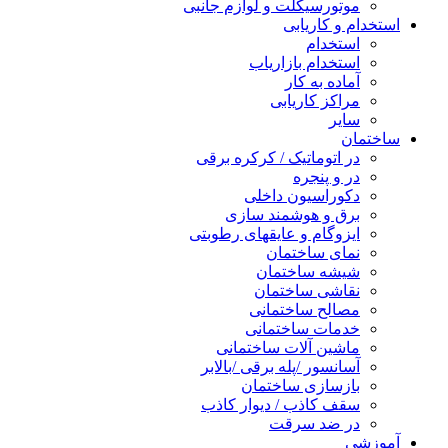
موتورسیکلت و لوازم جانبی
استخدام و کاریابی
استخدام
استخدام بازاریاب
آماده به کار
مراکز کاریابی
سایر
ساختمان
در اتوماتیک / کرکره برقی
در و پنجره
دکوراسیون داخلی
برق و هوشمند سازی
ایزوگام و عایقهای رطوبتی
نمای ساختمان
شیشه ساختمان
نقاشی ساختمان
مصالح ساختمانی
خدمات ساختمانی
ماشین آلات ساختمانی
آسانسور /پله برقی /بالابر
بازسازی ساختمان
سقف کاذب / دیوار کاذب
در ضد سرقت
آموزشی