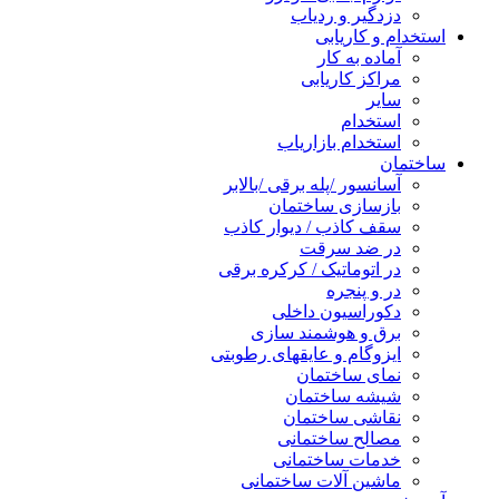
دزدگیر و ردیاب
استخدام و کاریابی
آماده به کار
مراکز کاریابی
سایر
استخدام
استخدام بازاریاب
ساختمان
آسانسور /پله برقی /بالابر
بازسازی ساختمان
سقف کاذب / دیوار کاذب
در ضد سرقت
در اتوماتیک / کرکره برقی
در و پنجره
دکوراسیون داخلی
برق و هوشمند سازی
ایزوگام و عایقهای رطوبتی
نمای ساختمان
شیشه ساختمان
نقاشی ساختمان
مصالح ساختمانی
خدمات ساختمانی
ماشین آلات ساختمانی