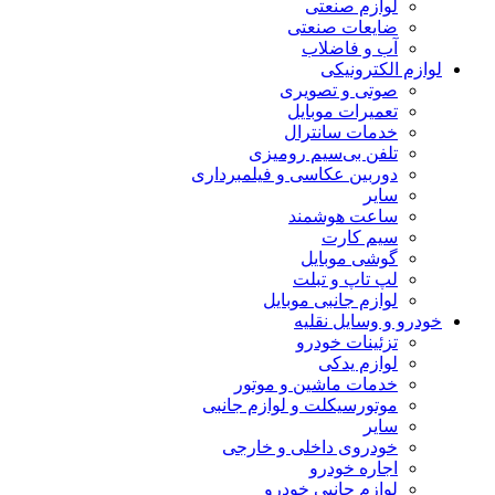
لوازم صنعتی
ضایعات صنعتی
آب و فاضلاب
لوازم الکترونیکی
صوتی و تصویری
تعمیرات موبایل
خدمات سانترال
تلفن بی‌سیم رومیزی
دوربین عکاسی و فیلمبرداری
سایر
ساعت هوشمند
سیم کارت
گوشی موبایل
لپ تاپ و تبلت
لوازم جانبی موبایل
خودرو و وسایل نقلیه
تزئینات خودرو
لوازم یدکی
خدمات ماشین و موتور
موتورسیکلت و لوازم جانبی
سایر
خودروی داخلی و خارجی
اجاره خودرو
لوازم جانبی خودرو