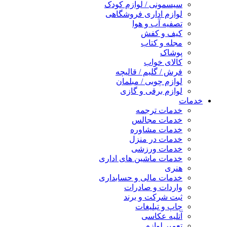
سیسمونی / لوازم کودک
لوازم اداری فروشگاهی
تصفیه آب و هوا
کیف و کفش
مجله و کتاب
پوشاک
کالای خواب
فرش / گلیم / قالیچه
لوازم چوبی / مبلمان
لوازم برقی و گازی
خدمات
خدمات ترجمه
خدمات مجالس
خدمات مشاوره
خدمات در منزل
خدمات ورزشی
خدمات ماشین های اداری
هنری
خدمات مالی و حسابداری
واردات و صادرات
ثبت شرکت و برند
چاپ و تبلیغات
آتلیه عکاسی
تعمیر لوازم