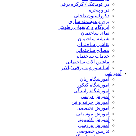
در اتوماتیک / کرکره برقی
در و پنجره
دکوراسیون داخلی
برق و هوشمند سازی
ایزوگام و عایقهای رطوبتی
نمای ساختمان
شیشه ساختمان
نقاشی ساختمان
مصالح ساختمانی
خدمات ساختمانی
ماشین آلات ساختمانی
آسانسور /پله برقی /بالابر
آموزشی
آموزشگاه زبان
آموزشگاه کنکور
آموزشگاه رانندگی
آموزش درسی
آموزش حرفه و فن
آموزش تخصصی
آموزش موسیقی
آموزش کامپیوتر
آموزش ورزشی
تدریس خصوصی