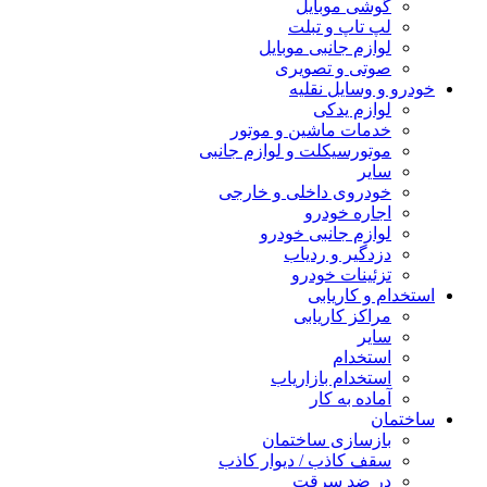
گوشی موبایل
لپ تاپ و تبلت
لوازم جانبی موبایل
صوتی و تصویری
خودرو و وسایل نقلیه
لوازم یدکی
خدمات ماشین و موتور
موتورسیکلت و لوازم جانبی
سایر
خودروی داخلی و خارجی
اجاره خودرو
لوازم جانبی خودرو
دزدگیر و ردیاب
تزئینات خودرو
استخدام و کاریابی
مراکز کاریابی
سایر
استخدام
استخدام بازاریاب
آماده به کار
ساختمان
بازسازی ساختمان
سقف کاذب / دیوار کاذب
در ضد سرقت