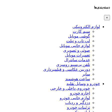
دسته‌بندی‌ها
×
لوازم الکترونیکی
سیم کارت
گوشی موبایل
لپ تاپ و تبلت
لوازم جانبی موبایل
صوتی و تصویری
تعمیرات موبایل
خدمات سانترال
تلفن بی‌سیم رومیزی
دوربین عکاسی و فیلمبرداری
سایر
ساعت هوشمند
خودرو و وسایل نقلیه
خودروی داخلی و خارجی
اجاره خودرو
لوازم جانبی خودرو
دزدگیر و ردیاب
تزئینات خودرو