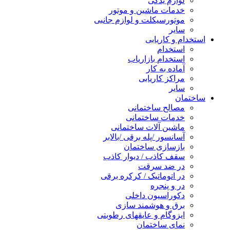
لوازم یدکی
خدمات ماشین و موتور
موتورسیکلت و لوازم جانبی
سایر
استخدام و کاریابی
استخدام
استخدام بازاریاب
آماده به کار
مراکز کاریابی
سایر
ساختمان
مصالح ساختمانی
خدمات ساختمانی
ماشین آلات ساختمانی
آسانسور /پله برقی /بالابر
بازسازی ساختمان
سقف کاذب / دیوار کاذب
در ضد سرقت
در اتوماتیک / کرکره برقی
در و پنجره
دکوراسیون داخلی
برق و هوشمند سازی
ایزوگام و عایقهای رطوبتی
نمای ساختمان