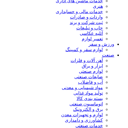
خدمات ماشین های اداری
هنری
خدمات مالی و حسابداری
واردات و صادرات
ثبت شرکت و برند
چاپ و تبلیغات
آتلیه عکاسی
تعمیر لوازم
ورزش و سفر
لوازم سفر و کمپینگ
صنعت
آهن آلات و فلزات
ابزار و یراق
لوازم صنعتی
ضایعات صنعتی
آب و فاضلاب
مواد شیمیایی و معدنی
تولید مواد غذایی
بسته بندی کالا
اتوماسیون صنعتی
برق و الکترونیک
لوازم و تجهیزات معدن
کشاورزی و دامداری
خدمات صنعتی