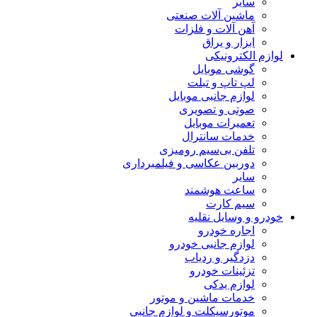
سایر
ماشین آلات صنعتی
آهن آلات و فلزات
ابزار و یراق
لوازم الکترونیکی
گوشی موبایل
لپ تاپ و تبلت
لوازم جانبی موبایل
صوتی و تصویری
تعمیرات موبایل
خدمات سانترال
تلفن بی‌سیم رومیزی
دوربین عکاسی و فیلمبرداری
سایر
ساعت هوشمند
سیم کارت
خودرو و وسایل نقلیه
اجاره خودرو
لوازم جانبی خودرو
دزدگیر و ردیاب
تزئینات خودرو
لوازم یدکی
خدمات ماشین و موتور
موتورسیکلت و لوازم جانبی