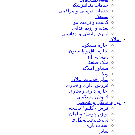
خدمات دندانپزشکی
خدمات درمانی و مراقبتی
سمعک
کاشت و ترمیم مو
تغذیه و رژیم غذایی
لوازم آرایشی و بهداشتی
املاک
اجاره مسکونی
اجاره اتاق و پانسیون
زمین و باغ
ملک صنعتی
مشاور املاک
ویلا
سایر خدمات املاک
فروش اداری و تجاری
اجاره اداری و تجاری
فروش مسکونی
لوازم خانگی و شخصی
فرش / گلیم / قالیچه
لوازم چوبی / مبلمان
لوازم برقی و گازی
اسباب بازی
سایر