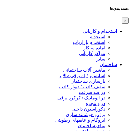
دسته‌بندی‌ها
×
استخدام و کاریابی
استخدام
استخدام بازاریاب
آماده به کار
مراکز کاریابی
سایر
ساختمان
ماشین آلات ساختمانی
آسانسور /پله برقی /بالابر
بازسازی ساختمان
سقف کاذب / دیوار کاذب
در ضد سرقت
در اتوماتیک / کرکره برقی
در و پنجره
دکوراسیون داخلی
برق و هوشمند سازی
ایزوگام و عایقهای رطوبتی
نمای ساختمان