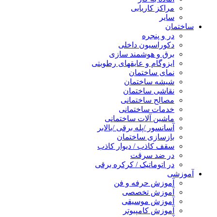
مراکز کاریابی
سایر
ساختمان
در و پنجره
دکوراسیون داخلی
برق و هوشمند سازی
ایزوگام و عایقهای رطوبتی
نمای ساختمان
شیشه ساختمان
نقاشی ساختمان
مصالح ساختمانی
خدمات ساختمانی
ماشین آلات ساختمانی
آسانسور /پله برقی /بالابر
بازسازی ساختمان
سقف کاذب / دیوار کاذب
در ضد سرقت
در اتوماتیک / کرکره برقی
آموزشی
آموزش حرفه و فن
آموزش تخصصی
آموزش موسیقی
آموزش کامپیوتر