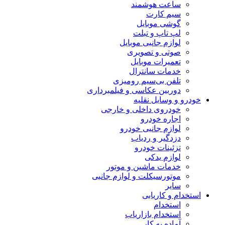
ساعت هوشمند
سیم کارت
گوشی موبایل
لپ تاپ و تبلت
لوازم جانبی موبایل
صوتی و تصویری
تعمیرات موبایل
خدمات سانترال
تلفن بی‌سیم رومیزی
دوربین عکاسی و فیلمبرداری
خودرو و وسایل نقلیه
خودروی داخلی و خارجی
اجاره خودرو
لوازم جانبی خودرو
دزدگیر و ردیاب
تزئینات خودرو
لوازم یدکی
خدمات ماشین و موتور
موتورسیکلت و لوازم جانبی
سایر
استخدام و کاریابی
استخدام
استخدام بازاریاب
آماده به کار