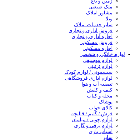
زمین و باغ
ملک صنعتی
مشاور املاک
ویلا
سایر خدمات املاک
فروش اداری و تجاری
اجاره اداری و تجاری
فروش مسکونی
اجاره مسکونی
لوازم خانگی و شخصی
لوازم موسیقی
لوازم تزئینی
سیسمونی / لوازم کودک
لوازم اداری فروشگاهی
تصفیه آب و هوا
کیف و کفش
مجله و کتاب
پوشاک
کالای خواب
فرش / گلیم / قالیچه
لوازم چوبی / مبلمان
لوازم برقی و گازی
اسباب بازی
سایر