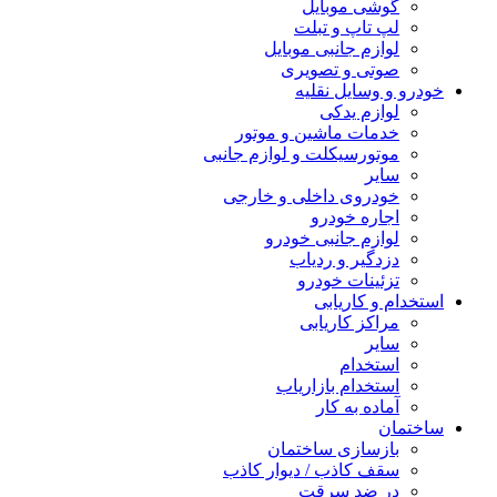
گوشی موبایل
لپ تاپ و تبلت
لوازم جانبی موبایل
صوتی و تصویری
خودرو و وسایل نقلیه
لوازم یدکی
خدمات ماشین و موتور
موتورسیکلت و لوازم جانبی
سایر
خودروی داخلی و خارجی
اجاره خودرو
لوازم جانبی خودرو
دزدگیر و ردیاب
تزئینات خودرو
استخدام و کاریابی
مراکز کاریابی
سایر
استخدام
استخدام بازاریاب
آماده به کار
ساختمان
بازسازی ساختمان
سقف کاذب / دیوار کاذب
در ضد سرقت