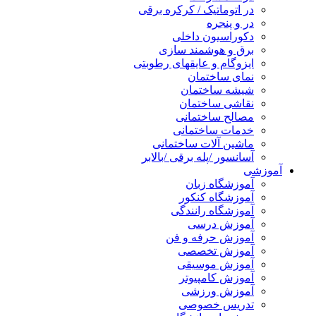
در اتوماتیک / کرکره برقی
در و پنجره
دکوراسیون داخلی
برق و هوشمند سازی
ایزوگام و عایقهای رطوبتی
نمای ساختمان
شیشه ساختمان
نقاشی ساختمان
مصالح ساختمانی
خدمات ساختمانی
ماشین آلات ساختمانی
آسانسور /پله برقی /بالابر
آموزشی
آموزشگاه زبان
آموزشگاه کنکور
آموزشگاه رانندگی
آموزش درسی
آموزش حرفه و فن
آموزش تخصصی
آموزش موسیقی
آموزش کامپیوتر
آموزش ورزشی
تدریس خصوصی