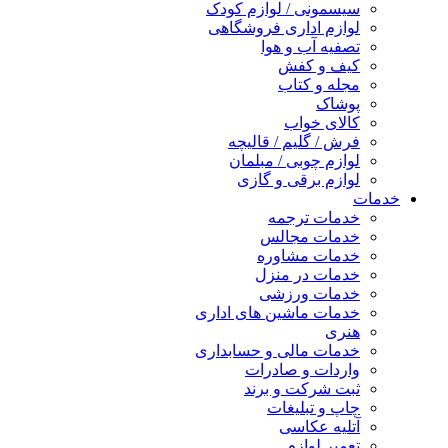
سیسمونی / لوازم کودک
لوازم اداری فروشگاهی
تصفیه آب و هوا
کیف و کفش
مجله و کتاب
پوشاک
کالای خواب
فرش / گلیم / قالیچه
لوازم چوبی / مبلمان
لوازم برقی و گازی
خدمات
خدمات ترجمه
خدمات مجالس
خدمات مشاوره
خدمات در منزل
خدمات ورزشی
خدمات ماشین های اداری
هنری
خدمات مالی و حسابداری
واردات و صادرات
ثبت شرکت و برند
چاپ و تبلیغات
آتلیه عکاسی
تعمیر لوازم