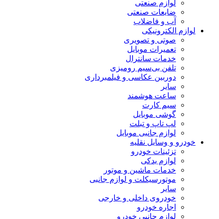
لوازم صنعتی
ضایعات صنعتی
آب و فاضلاب
لوازم الکترونیکی
صوتی و تصویری
تعمیرات موبایل
خدمات سانترال
تلفن بی‌سیم رومیزی
دوربین عکاسی و فیلمبرداری
سایر
ساعت هوشمند
سیم کارت
گوشی موبایل
لپ تاپ و تبلت
لوازم جانبی موبایل
خودرو و وسایل نقلیه
تزئینات خودرو
لوازم یدکی
خدمات ماشین و موتور
موتورسیکلت و لوازم جانبی
سایر
خودروی داخلی و خارجی
اجاره خودرو
لوازم جانبی خودرو