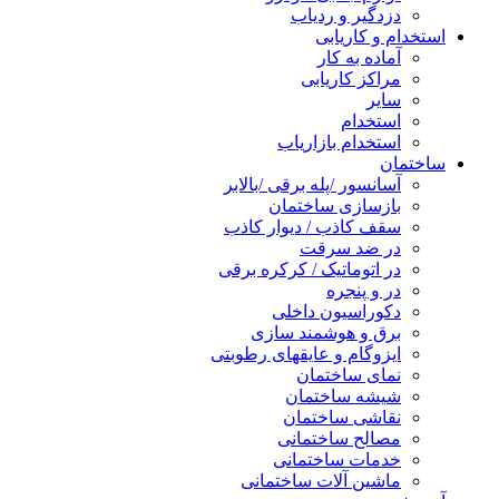
دزدگیر و ردیاب
استخدام و کاریابی
آماده به کار
مراکز کاریابی
سایر
استخدام
استخدام بازاریاب
ساختمان
آسانسور /پله برقی /بالابر
بازسازی ساختمان
سقف کاذب / دیوار کاذب
در ضد سرقت
در اتوماتیک / کرکره برقی
در و پنجره
دکوراسیون داخلی
برق و هوشمند سازی
ایزوگام و عایقهای رطوبتی
نمای ساختمان
شیشه ساختمان
نقاشی ساختمان
مصالح ساختمانی
خدمات ساختمانی
ماشین آلات ساختمانی