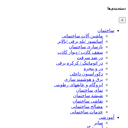
دسته‌بندی‌ها
×
ساختمان
ماشین آلات ساختمانی
آسانسور /پله برقی /بالابر
بازسازی ساختمان
سقف کاذب / دیوار کاذب
در ضد سرقت
در اتوماتیک / کرکره برقی
در و پنجره
دکوراسیون داخلی
برق و هوشمند سازی
ایزوگام و عایقهای رطوبتی
نمای ساختمان
شیشه ساختمان
نقاشی ساختمان
مصالح ساختمانی
خدمات ساختمانی
آموزشی
سایر