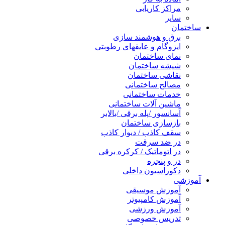
مراکز کاریابی
سایر
ساختمان
برق و هوشمند سازی
ایزوگام و عایقهای رطوبتی
نمای ساختمان
شیشه ساختمان
نقاشی ساختمان
مصالح ساختمانی
خدمات ساختمانی
ماشین آلات ساختمانی
آسانسور /پله برقی /بالابر
بازسازی ساختمان
سقف کاذب / دیوار کاذب
در ضد سرقت
در اتوماتیک / کرکره برقی
در و پنجره
دکوراسیون داخلی
آموزشی
آموزش موسیقی
آموزش کامپیوتر
آموزش ورزشی
تدریس خصوصی