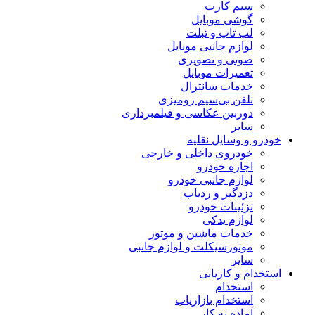
سیم کارت
گوشی موبایل
لپ تاپ و تبلت
لوازم جانبی موبایل
صوتی و تصویری
تعمیرات موبایل
خدمات سانترال
تلفن بی‌سیم رومیزی
دوربین عکاسی و فیلمبرداری
سایر
خودرو و وسایل نقلیه
خودروی داخلی و خارجی
اجاره خودرو
لوازم جانبی خودرو
دزدگیر و ردیاب
تزئینات خودرو
لوازم یدکی
خدمات ماشین و موتور
موتورسیکلت و لوازم جانبی
سایر
استخدام و کاریابی
استخدام
استخدام بازاریاب
آماده به کار