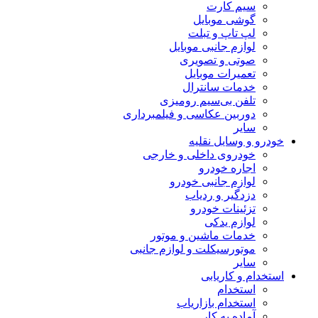
سیم کارت
گوشی موبایل
لپ تاپ و تبلت
لوازم جانبی موبایل
صوتی و تصویری
تعمیرات موبایل
خدمات سانترال
تلفن بی‌سیم رومیزی
دوربین عکاسی و فیلمبرداری
سایر
خودرو و وسایل نقلیه
خودروی داخلی و خارجی
اجاره خودرو
لوازم جانبی خودرو
دزدگیر و ردیاب
تزئینات خودرو
لوازم یدکی
خدمات ماشین و موتور
موتورسیکلت و لوازم جانبی
سایر
استخدام و کاریابی
استخدام
استخدام بازاریاب
آماده به کار