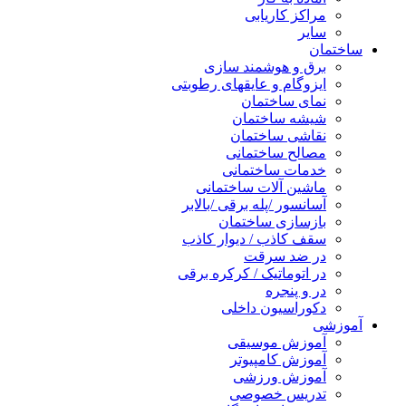
مراکز کاریابی
سایر
ساختمان
برق و هوشمند سازی
ایزوگام و عایقهای رطوبتی
نمای ساختمان
شیشه ساختمان
نقاشی ساختمان
مصالح ساختمانی
خدمات ساختمانی
ماشین آلات ساختمانی
آسانسور /پله برقی /بالابر
بازسازی ساختمان
سقف کاذب / دیوار کاذب
در ضد سرقت
در اتوماتیک / کرکره برقی
در و پنجره
دکوراسیون داخلی
آموزشی
آموزش موسیقی
آموزش کامپیوتر
آموزش ورزشی
تدریس خصوصی