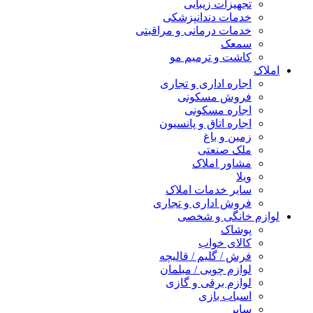
تجهیزات زیبایی
خدمات دندانپزشکی
خدمات درمانی و مراقبتی
سمعک
کاشت و ترمیم مو
املاک
اجاره اداری و تجاری
فروش مسکونی
اجاره مسکونی
اجاره اتاق و پانسیون
زمین و باغ
ملک صنعتی
مشاور املاک
ویلا
سایر خدمات املاک
فروش اداری و تجاری
لوازم خانگی و شخصی
پوشاک
کالای خواب
فرش / گلیم / قالیچه
لوازم چوبی / مبلمان
لوازم برقی و گازی
اسباب بازی
سایر