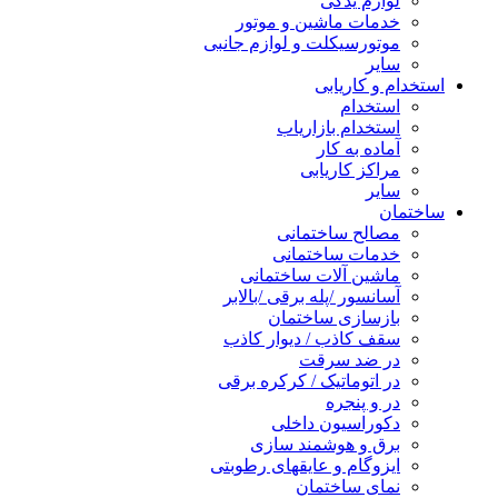
لوازم یدکی
خدمات ماشین و موتور
موتورسیکلت و لوازم جانبی
سایر
استخدام و کاریابی
استخدام
استخدام بازاریاب
آماده به کار
مراکز کاریابی
سایر
ساختمان
مصالح ساختمانی
خدمات ساختمانی
ماشین آلات ساختمانی
آسانسور /پله برقی /بالابر
بازسازی ساختمان
سقف کاذب / دیوار کاذب
در ضد سرقت
در اتوماتیک / کرکره برقی
در و پنجره
دکوراسیون داخلی
برق و هوشمند سازی
ایزوگام و عایقهای رطوبتی
نمای ساختمان