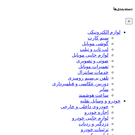
دسته‌بندی‌ها
×
لوازم الکترونیکی
سیم کارت
گوشی موبایل
لپ تاپ و تبلت
لوازم جانبی موبایل
صوتی و تصویری
تعمیرات موبایل
خدمات سانترال
تلفن بی‌سیم رومیزی
دوربین عکاسی و فیلمبرداری
سایر
ساعت هوشمند
خودرو و وسایل نقلیه
خودروی داخلی و خارجی
اجاره خودرو
لوازم جانبی خودرو
دزدگیر و ردیاب
تزئینات خودرو