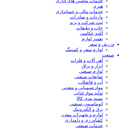
خدمات ماشین های اداری
هنری
خدمات مالی و حسابداری
واردات و صادرات
ثبت شرکت و برند
چاپ و تبلیغات
آتلیه عکاسی
تعمیر لوازم
ورزش و سفر
لوازم سفر و کمپینگ
صنعت
آهن آلات و فلزات
ابزار و یراق
لوازم صنعتی
ضایعات صنعتی
آب و فاضلاب
مواد شیمیایی و معدنی
تولید مواد غذایی
بسته بندی کالا
اتوماسیون صنعتی
برق و الکترونیک
لوازم و تجهیزات معدن
کشاورزی و دامداری
خدمات صنعتی