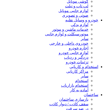
گوشی موبایل
لپ تاپ و تبلت
لوازم جانبی موبایل
صوتی و تصویری
خودرو و وسایل نقلیه
لوازم یدکی
خدمات ماشین و موتور
موتورسیکلت و لوازم جانبی
سایر
خودروی داخلی و خارجی
اجاره خودرو
لوازم جانبی خودرو
دزدگیر و ردیاب
تزئینات خودرو
استخدام و کاریابی
مراکز کاریابی
سایر
استخدام
استخدام بازاریاب
آماده به کار
ساختمان
بازسازی ساختمان
سقف کاذب / دیوار کاذب
در ضد سرقت