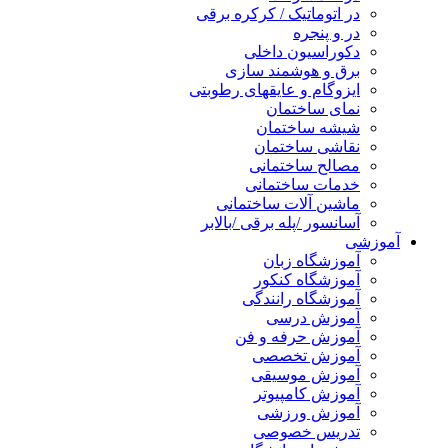
در اتوماتیک / کرکره برقی
در و پنجره
دکوراسیون داخلی
برق و هوشمند سازی
ایزوگام و عایقهای رطوبتی
نمای ساختمان
شیشه ساختمان
نقاشی ساختمان
مصالح ساختمانی
خدمات ساختمانی
ماشین آلات ساختمانی
آسانسور /پله برقی /بالابر
آموزشی
آموزشگاه زبان
آموزشگاه کنکور
آموزشگاه رانندگی
آموزش درسی
آموزش حرفه و فن
آموزش تخصصی
آموزش موسیقی
آموزش کامپیوتر
آموزش ورزشی
تدریس خصوصی