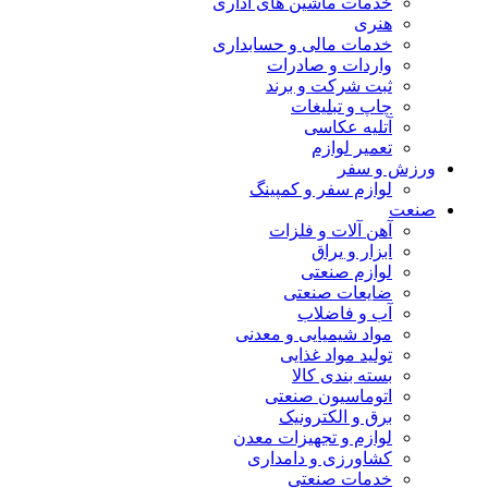
خدمات ماشین های اداری
هنری
خدمات مالی و حسابداری
واردات و صادرات
ثبت شرکت و برند
چاپ و تبلیغات
آتلیه عکاسی
تعمیر لوازم
ورزش و سفر
لوازم سفر و کمپینگ
صنعت
آهن آلات و فلزات
ابزار و یراق
لوازم صنعتی
ضایعات صنعتی
آب و فاضلاب
مواد شیمیایی و معدنی
تولید مواد غذایی
بسته بندی کالا
اتوماسیون صنعتی
برق و الکترونیک
لوازم و تجهیزات معدن
کشاورزی و دامداری
خدمات صنعتی