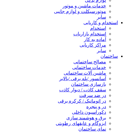
لوازم یدکی
خدمات ماشین و موتور
موتورسیکلت و لوازم جانبی
سایر
استخدام و کاریابی
استخدام
استخدام بازاریاب
آماده به کار
مراکز کاریابی
سایر
ساختمان
مصالح ساختمانی
خدمات ساختمانی
ماشین آلات ساختمانی
آسانسور /پله برقی /بالابر
بازسازی ساختمان
سقف کاذب / دیوار کاذب
در ضد سرقت
در اتوماتیک / کرکره برقی
در و پنجره
دکوراسیون داخلی
برق و هوشمند سازی
ایزوگام و عایقهای رطوبتی
نمای ساختمان