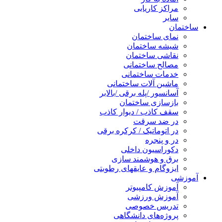
مراکز کاریابی
سایر
ساختمان
نمای ساختمان
شیشه ساختمان
نقاشی ساختمان
مصالح ساختمانی
خدمات ساختمانی
ماشین آلات ساختمانی
آسانسور /پله برقی /بالابر
بازسازی ساختمان
سقف کاذب / دیوار کاذب
در ضد سرقت
در اتوماتیک / کرکره برقی
در و پنجره
دکوراسیون داخلی
برق و هوشمند سازی
ایزوگام و عایقهای رطوبتی
آموزشی
آموزش کامپیوتر
آموزش ورزشی
تدریس خصوصی
پروژه‌های دانشگاهی