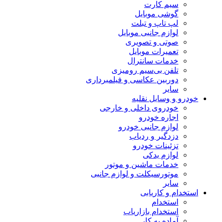
سیم کارت
گوشی موبایل
لپ تاپ و تبلت
لوازم جانبی موبایل
صوتی و تصویری
تعمیرات موبایل
خدمات سانترال
تلفن بی‌سیم رومیزی
دوربین عکاسی و فیلمبرداری
سایر
خودرو و وسایل نقلیه
خودروی داخلی و خارجی
اجاره خودرو
لوازم جانبی خودرو
دزدگیر و ردیاب
تزئینات خودرو
لوازم یدکی
خدمات ماشین و موتور
موتورسیکلت و لوازم جانبی
سایر
استخدام و کاریابی
استخدام
استخدام بازاریاب
آماده به کار