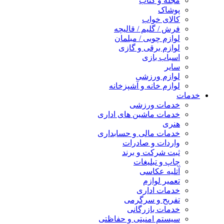
مجله و کتاب
پوشاک
کالای خواب
فرش / گلیم / قالیچه
لوازم چوبی / مبلمان
لوازم برقی و گازی
اسباب بازی
سایر
لوازم ورزشی
لوازم خانه و آشپزخانه
خدمات
خدمات ورزشی
خدمات ماشین های اداری
هنری
خدمات مالی و حسابداری
واردات و صادرات
ثبت شرکت و برند
چاپ و تبلیغات
آتلیه عکاسی
تعمیر لوازم
خدمات اداری
تفریح و سرگرمی
خدمات بازرگانی
سیستم امنیتی و حفاظتی