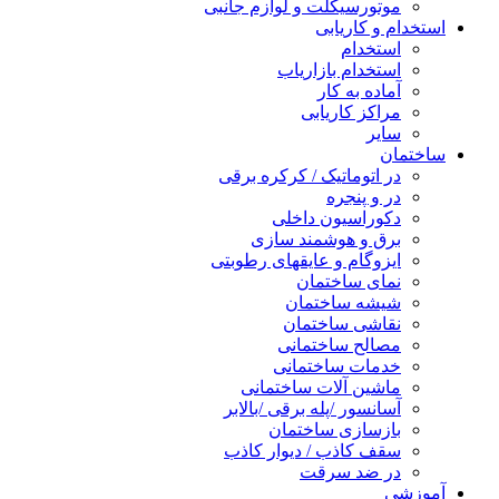
موتورسیکلت و لوازم جانبی
استخدام و کاریابی
استخدام
استخدام بازاریاب
آماده به کار
مراکز کاریابی
سایر
ساختمان
در اتوماتیک / کرکره برقی
در و پنجره
دکوراسیون داخلی
برق و هوشمند سازی
ایزوگام و عایقهای رطوبتی
نمای ساختمان
شیشه ساختمان
نقاشی ساختمان
مصالح ساختمانی
خدمات ساختمانی
ماشین آلات ساختمانی
آسانسور /پله برقی /بالابر
بازسازی ساختمان
سقف کاذب / دیوار کاذب
در ضد سرقت
آموزشی