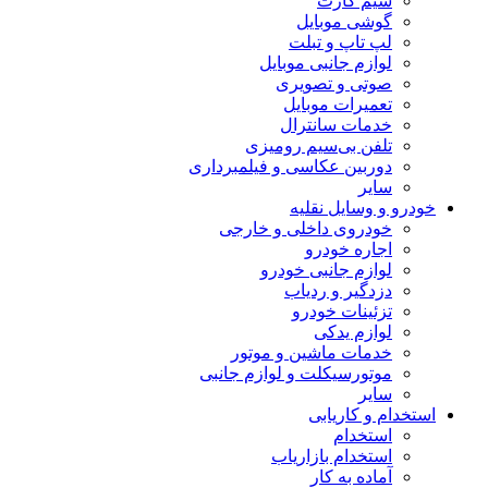
سیم کارت
گوشی موبایل
لپ تاپ و تبلت
لوازم جانبی موبایل
صوتی و تصویری
تعمیرات موبایل
خدمات سانترال
تلفن بی‌سیم رومیزی
دوربین عکاسی و فیلمبرداری
سایر
خودرو و وسایل نقلیه
خودروی داخلی و خارجی
اجاره خودرو
لوازم جانبی خودرو
دزدگیر و ردیاب
تزئینات خودرو
لوازم یدکی
خدمات ماشین و موتور
موتورسیکلت و لوازم جانبی
سایر
استخدام و کاریابی
استخدام
استخدام بازاریاب
آماده به کار