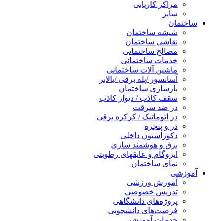
مراکز کاریابی
سایر
ساختمان
شیشه ساختمان
نقاشی ساختمان
مصالح ساختمانی
خدمات ساختمانی
ماشین آلات ساختمانی
آسانسور /پله برقی /بالابر
بازسازی ساختمان
سقف کاذب / دیوار کاذب
در ضد سرقت
در اتوماتیک / کرکره برقی
در و پنجره
دکوراسیون داخلی
برق و هوشمند سازی
ایزوگام و عایقهای رطوبتی
نمای ساختمان
آموزشی
آموزش ورزشی
تدریس خصوصی
پروژه‌های دانشگاهی
فرصت‌های دانشجویی
خدمات آموزشی