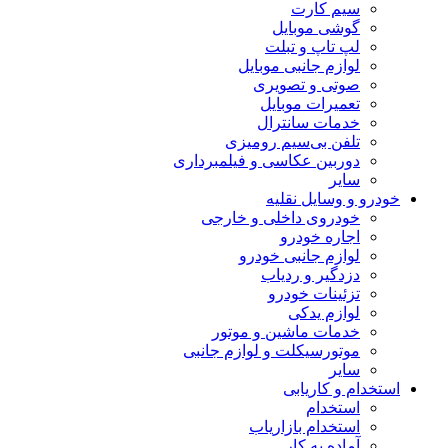
سیم کارت
گوشی موبایل
لپ تاپ و تبلت
لوازم جانبی موبایل
صوتی و تصویری
تعمیرات موبایل
خدمات سانترال
تلفن بی‌سیم رومیزی
دوربین عکاسی و فیلمبرداری
سایر
خودرو و وسایل نقلیه
خودروی داخلی و خارجی
اجاره خودرو
لوازم جانبی خودرو
دزدگیر و ردیاب
تزئینات خودرو
لوازم یدکی
خدمات ماشین و موتور
موتورسیکلت و لوازم جانبی
سایر
استخدام و کاریابی
استخدام
استخدام بازاریاب
آماده به کار