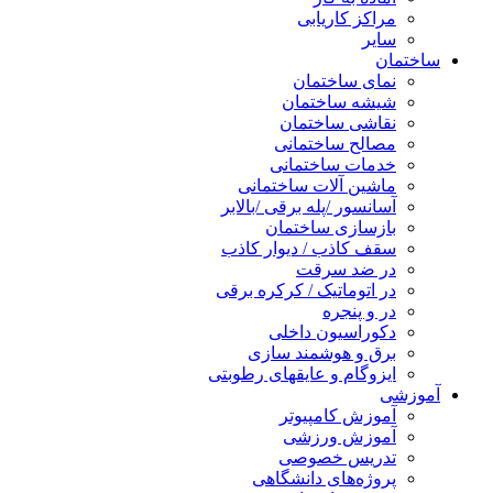
مراکز کاریابی
سایر
ساختمان
نمای ساختمان
شیشه ساختمان
نقاشی ساختمان
مصالح ساختمانی
خدمات ساختمانی
ماشین آلات ساختمانی
آسانسور /پله برقی /بالابر
بازسازی ساختمان
سقف کاذب / دیوار کاذب
در ضد سرقت
در اتوماتیک / کرکره برقی
در و پنجره
دکوراسیون داخلی
برق و هوشمند سازی
ایزوگام و عایقهای رطوبتی
آموزشی
آموزش کامپیوتر
آموزش ورزشی
تدریس خصوصی
پروژه‌های دانشگاهی