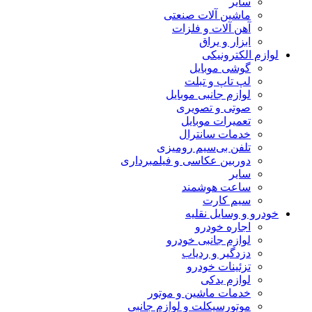
سایر
ماشین آلات صنعتی
آهن آلات و فلزات
ابزار و یراق
لوازم الکترونیکی
گوشی موبایل
لپ تاپ و تبلت
لوازم جانبی موبایل
صوتی و تصویری
تعمیرات موبایل
خدمات سانترال
تلفن بی‌سیم رومیزی
دوربین عکاسی و فیلمبرداری
سایر
ساعت هوشمند
سیم کارت
خودرو و وسایل نقلیه
اجاره خودرو
لوازم جانبی خودرو
دزدگیر و ردیاب
تزئینات خودرو
لوازم یدکی
خدمات ماشین و موتور
موتورسیکلت و لوازم جانبی