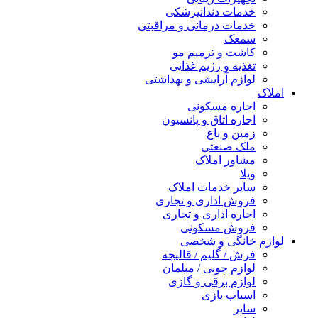
خدمات دندانپزشکی
خدمات درمانی و مراقبتی
سمعک
کاشت و ترمیم مو
تغذیه و رژیم غذایی
لوازم آرایشی و بهداشتی
املاک
اجاره مسکونی
اجاره اتاق و پانسیون
زمین و باغ
ملک صنعتی
مشاور املاک
ویلا
سایر خدمات املاک
فروش اداری و تجاری
اجاره اداری و تجاری
فروش مسکونی
لوازم خانگی و شخصی
فرش / گلیم / قالیچه
لوازم چوبی / مبلمان
لوازم برقی و گازی
اسباب بازی
سایر