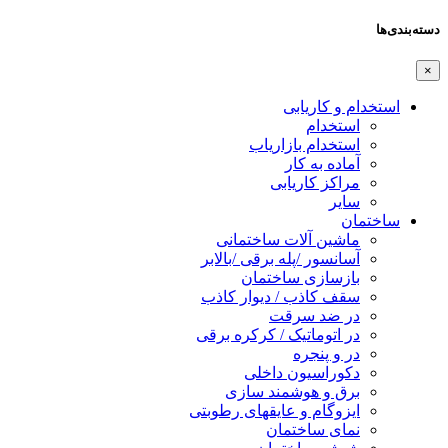
دسته‌بندی‌ها
×
استخدام و کاریابی
استخدام
استخدام بازاریاب
آماده به کار
مراکز کاریابی
سایر
ساختمان
ماشین آلات ساختمانی
آسانسور /پله برقی /بالابر
بازسازی ساختمان
سقف کاذب / دیوار کاذب
در ضد سرقت
در اتوماتیک / کرکره برقی
در و پنجره
دکوراسیون داخلی
برق و هوشمند سازی
ایزوگام و عایقهای رطوبتی
نمای ساختمان