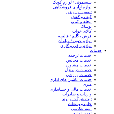
سیسمونی / لوازم کودک
لوازم اداری فروشگاهی
تصفیه آب و هوا
کیف و کفش
مجله و کتاب
پوشاک
کالای خواب
فرش / گلیم / قالیچه
لوازم چوبی / مبلمان
لوازم برقی و گازی
خدمات
خدمات ترجمه
خدمات مجالس
خدمات مشاوره
خدمات در منزل
خدمات ورزشی
خدمات ماشین های اداری
هنری
خدمات مالی و حسابداری
واردات و صادرات
ثبت شرکت و برند
چاپ و تبلیغات
آتلیه عکاسی
تعمیر لوازم