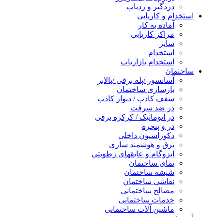
دزدگیر و ردیاب
استخدام و کاریابی
آماده به کار
مراکز کاریابی
سایر
استخدام
استخدام بازاریاب
ساختمان
آسانسور /پله برقی /بالابر
بازسازی ساختمان
سقف کاذب / دیوار کاذب
در ضد سرقت
در اتوماتیک / کرکره برقی
در و پنجره
دکوراسیون داخلی
برق و هوشمند سازی
ایزوگام و عایقهای رطوبتی
نمای ساختمان
شیشه ساختمان
نقاشی ساختمان
مصالح ساختمانی
خدمات ساختمانی
ماشین آلات ساختمانی