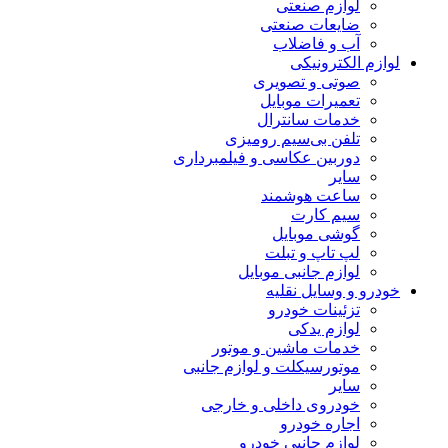
لوازم صنعتی
ضایعات صنعتی
آب و فاضلاب
لوازم الکترونیکی
صوتی و تصویری
تعمیرات موبایل
خدمات سانترال
تلفن بی‌سیم رومیزی
دوربین عکاسی و فیلمبرداری
سایر
ساعت هوشمند
سیم کارت
گوشی موبایل
لپ تاپ و تبلت
لوازم جانبی موبایل
خودرو و وسایل نقلیه
تزئینات خودرو
لوازم یدکی
خدمات ماشین و موتور
موتورسیکلت و لوازم جانبی
سایر
خودروی داخلی و خارجی
اجاره خودرو
لوازم جانبی خودرو