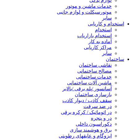
لوازم یدکی
خدمات ماشین و موتور
موتورسیکلت و لوازم جانبی
سایر
استخدام و کاریابی
استخدام
استخدام بازاریاب
آماده به کار
مراکز کاریابی
سایر
ساختمان
نقاشی ساختمان
مصالح ساختمانی
خدمات ساختمانی
ماشین آلات ساختمانی
آسانسور /پله برقی /بالابر
بازسازی ساختمان
سقف کاذب / دیوار کاذب
در ضد سرقت
در اتوماتیک / کرکره برقی
در و پنجره
دکوراسیون داخلی
برق و هوشمند سازی
ایزوگام و عایقهای رطوبتی