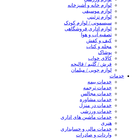
لوازم خانه و آشپزخانه
لوازم موسیقی
لوازم تزئینی
سیسمونی / لوازم کودک
لوازم اداری فروشگاهی
تصفیه آب و هوا
کیف و کفش
مجله و کتاب
پوشاک
کالای خواب
فرش / گلیم / قالیچه
لوازم چوبی / مبلمان
خدمات
خدمات بیمه
خدمات ترجمه
خدمات مجالس
خدمات مشاوره
خدمات در منزل
خدمات ورزشی
خدمات ماشین های اداری
هنری
خدمات مالی و حسابداری
واردات و صادرات