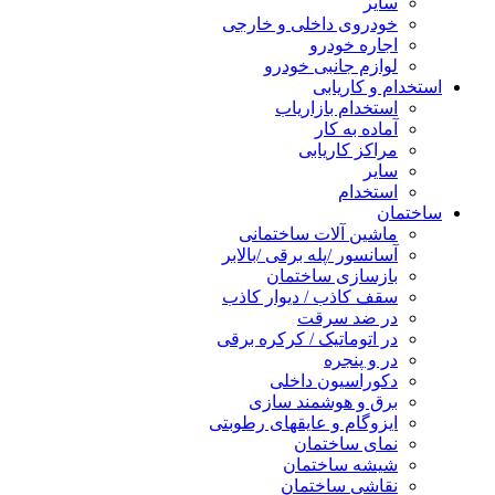
سایر
خودروی داخلی و خارجی
اجاره خودرو
لوازم جانبی خودرو
استخدام و کاریابی
استخدام بازاریاب
آماده به کار
مراکز کاریابی
سایر
استخدام
ساختمان
ماشین آلات ساختمانی
آسانسور /پله برقی /بالابر
بازسازی ساختمان
سقف کاذب / دیوار کاذب
در ضد سرقت
در اتوماتیک / کرکره برقی
در و پنجره
دکوراسیون داخلی
برق و هوشمند سازی
ایزوگام و عایقهای رطوبتی
نمای ساختمان
شیشه ساختمان
نقاشی ساختمان