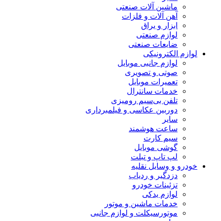
ماشین آلات صنعتی
آهن آلات و فلزات
ابزار و یراق
لوازم صنعتی
ضایعات صنعتی
لوازم الکترونیکی
لوازم جانبی موبایل
صوتی و تصویری
تعمیرات موبایل
خدمات سانترال
تلفن بی‌سیم رومیزی
دوربین عکاسی و فیلمبرداری
سایر
ساعت هوشمند
سیم کارت
گوشی موبایل
لپ تاپ و تبلت
خودرو و وسایل نقلیه
دزدگیر و ردیاب
تزئینات خودرو
لوازم یدکی
خدمات ماشین و موتور
موتورسیکلت و لوازم جانبی