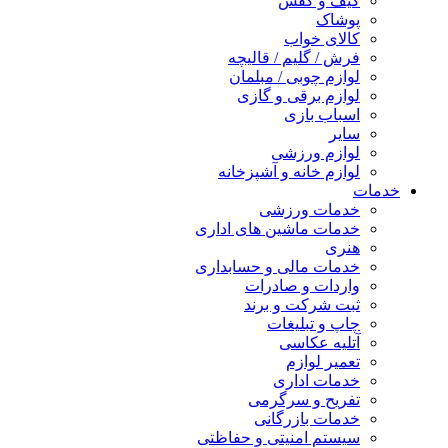
کیف و کفش
پوشاک
کالای خواب
فرش / گلیم / قالیچه
لوازم چوبی / مبلمان
لوازم برقی و گازی
اسباب بازی
سایر
لوازم ورزشی
لوازم خانه و آشپزخانه
خدمات
خدمات ورزشی
خدمات ماشین های اداری
هنری
خدمات مالی و حسابداری
واردات و صادرات
ثبت شرکت و برند
چاپ و تبلیغات
آتلیه عکاسی
تعمیر لوازم
خدمات اداری
تفریح و سرگرمی
خدمات بازرگانی
سیستم امنیتی و حفاظتی