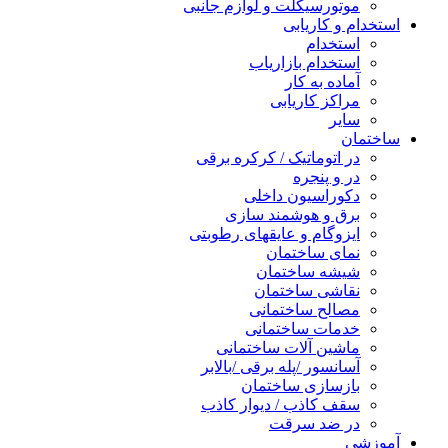
موتورسیکلت و لوازم جانبی
استخدام و کاریابی
استخدام
استخدام بازاریاب
آماده به کار
مراکز کاریابی
سایر
ساختمان
در اتوماتیک / کرکره برقی
در و پنجره
دکوراسیون داخلی
برق و هوشمند سازی
ایزوگام و عایقهای رطوبتی
نمای ساختمان
شیشه ساختمان
نقاشی ساختمان
مصالح ساختمانی
خدمات ساختمانی
ماشین آلات ساختمانی
آسانسور /پله برقی /بالابر
بازسازی ساختمان
سقف کاذب / دیوار کاذب
در ضد سرقت
آموزشی