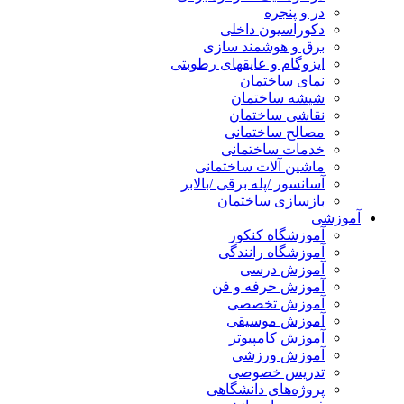
در و پنجره
دکوراسیون داخلی
برق و هوشمند سازی
ایزوگام و عایقهای رطوبتی
نمای ساختمان
شیشه ساختمان
نقاشی ساختمان
مصالح ساختمانی
خدمات ساختمانی
ماشین آلات ساختمانی
آسانسور /پله برقی /بالابر
بازسازی ساختمان
آموزشی
آموزشگاه کنکور
آموزشگاه رانندگی
آموزش درسی
آموزش حرفه و فن
آموزش تخصصی
آموزش موسیقی
آموزش کامپیوتر
آموزش ورزشی
تدریس خصوصی
پروژه‌های دانشگاهی