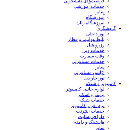
فرصت‌های دانشجویی
خدمات آموزشی
سایر
آموزشگاه
آموزشگاه زبان
گردشگری
تور داخلی
بلیط هواپیما و قطار
رزرو هتل
خدمات ویزا
وقت سفارت
خدمات مسافرتی
سایر
آژانس مسافرتی
تور خارجی
کامپیوتر و شبکه
لوازم جانبی کامپیوتر
پرینتر و اسکنر
خدمات شبکه
نرم افزار کامپیوتر
خدمات اینترنت
طراحی سایت
هاستینگ و دامنه
سایر