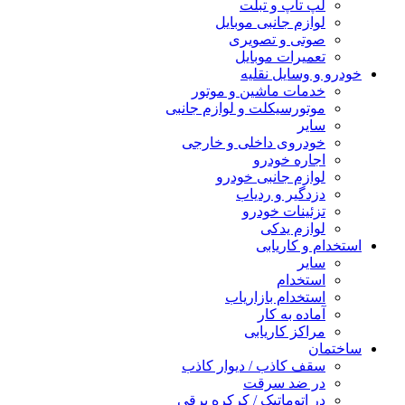
لپ تاپ و تبلت
لوازم جانبی موبایل
صوتی و تصویری
تعمیرات موبایل
خودرو و وسایل نقلیه
خدمات ماشین و موتور
موتورسیکلت و لوازم جانبی
سایر
خودروی داخلی و خارجی
اجاره خودرو
لوازم جانبی خودرو
دزدگیر و ردیاب
تزئینات خودرو
لوازم یدکی
استخدام و کاریابی
سایر
استخدام
استخدام بازاریاب
آماده به کار
مراکز کاریابی
ساختمان
سقف کاذب / دیوار کاذب
در ضد سرقت
در اتوماتیک / کرکره برقی