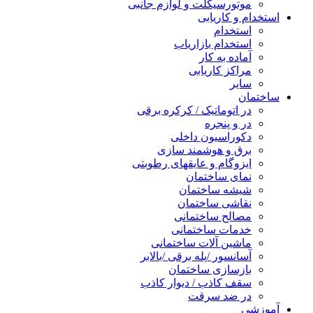
موتورسیکلت و لوازم جانبی
استخدام و کاریابی
استخدام
استخدام بازاریاب
آماده به کار
مراکز کاریابی
سایر
ساختمان
در اتوماتیک / کرکره برقی
در و پنجره
دکوراسیون داخلی
برق و هوشمند سازی
ایزوگام و عایقهای رطوبتی
نمای ساختمان
شیشه ساختمان
نقاشی ساختمان
مصالح ساختمانی
خدمات ساختمانی
ماشین آلات ساختمانی
آسانسور /پله برقی /بالابر
بازسازی ساختمان
سقف کاذب / دیوار کاذب
در ضد سرقت
آموزشی