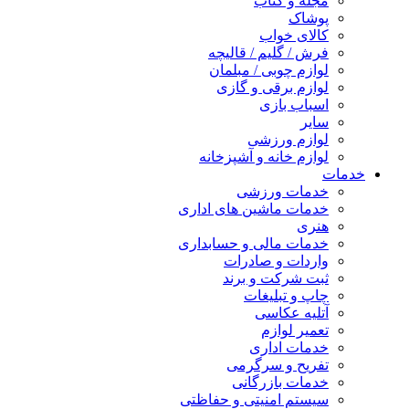
مجله و کتاب
پوشاک
کالای خواب
فرش / گلیم / قالیچه
لوازم چوبی / مبلمان
لوازم برقی و گازی
اسباب بازی
سایر
لوازم ورزشی
لوازم خانه و آشپزخانه
خدمات
خدمات ورزشی
خدمات ماشین های اداری
هنری
خدمات مالی و حسابداری
واردات و صادرات
ثبت شرکت و برند
چاپ و تبلیغات
آتلیه عکاسی
تعمیر لوازم
خدمات اداری
تفریح و سرگرمی
خدمات بازرگانی
سیستم امنیتی و حفاظتی