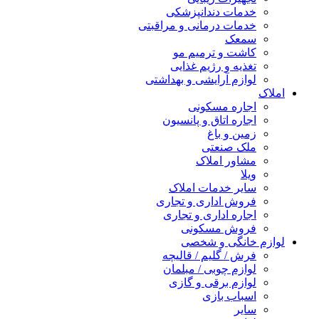
خدمات دندانپزشکی
خدمات درمانی و مراقبتی
سمعک
کاشت و ترمیم مو
تغذیه و رژیم غذایی
لوازم آرایشی و بهداشتی
املاک
اجاره مسکونی
اجاره اتاق و پانسیون
زمین و باغ
ملک صنعتی
مشاور املاک
ویلا
سایر خدمات املاک
فروش اداری و تجاری
اجاره اداری و تجاری
فروش مسکونی
لوازم خانگی و شخصی
فرش / گلیم / قالیچه
لوازم چوبی / مبلمان
لوازم برقی و گازی
اسباب بازی
سایر