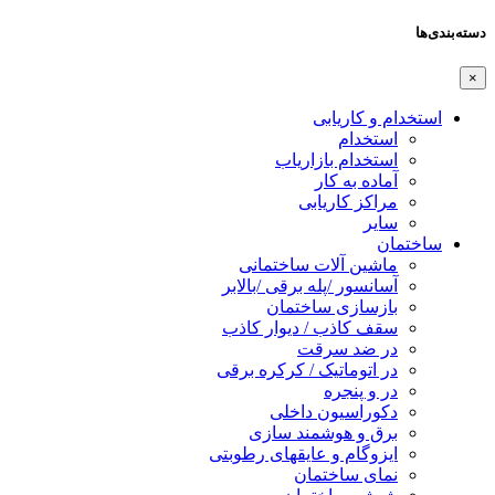
دسته‌بندی‌ها
×
استخدام و کاریابی
استخدام
استخدام بازاریاب
آماده به کار
مراکز کاریابی
سایر
ساختمان
ماشین آلات ساختمانی
آسانسور /پله برقی /بالابر
بازسازی ساختمان
سقف کاذب / دیوار کاذب
در ضد سرقت
در اتوماتیک / کرکره برقی
در و پنجره
دکوراسیون داخلی
برق و هوشمند سازی
ایزوگام و عایقهای رطوبتی
نمای ساختمان