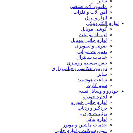
سایر
ماشین آلات صنعتی
آهن آلات و فلزات
ابزار و یراق
لوازم الکترونیکی
گوشی موبایل
لپ تاپ و تبلت
لوازم جانبی موبایل
صوتی و تصویری
تعمیرات موبایل
خدمات سانترال
تلفن بی‌سیم رومیزی
دوربین عکاسی و فیلمبرداری
سایر
ساعت هوشمند
سیم کارت
خودرو و وسایل نقلیه
اجاره خودرو
لوازم جانبی خودرو
دزدگیر و ردیاب
تزئینات خودرو
لوازم یدکی
خدمات ماشین و موتور
موتورسیکلت و لوازم جانبی