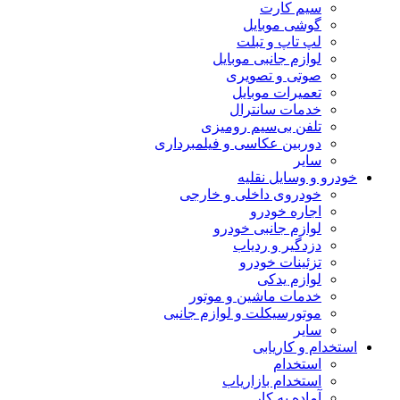
سیم کارت
گوشی موبایل
لپ تاپ و تبلت
لوازم جانبی موبایل
صوتی و تصویری
تعمیرات موبایل
خدمات سانترال
تلفن بی‌سیم رومیزی
دوربین عکاسی و فیلمبرداری
سایر
خودرو و وسایل نقلیه
خودروی داخلی و خارجی
اجاره خودرو
لوازم جانبی خودرو
دزدگیر و ردیاب
تزئینات خودرو
لوازم یدکی
خدمات ماشین و موتور
موتورسیکلت و لوازم جانبی
سایر
استخدام و کاریابی
استخدام
استخدام بازاریاب
آماده به کار