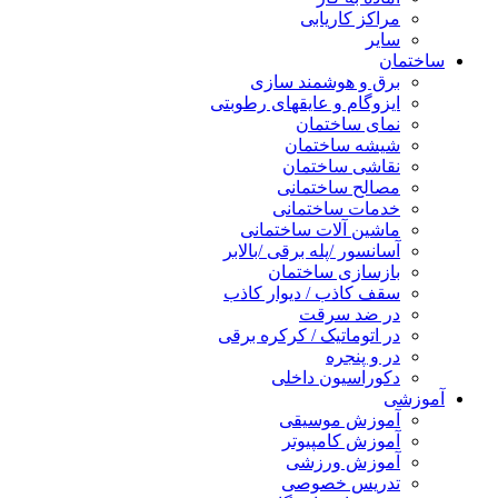
مراکز کاریابی
سایر
ساختمان
برق و هوشمند سازی
ایزوگام و عایقهای رطوبتی
نمای ساختمان
شیشه ساختمان
نقاشی ساختمان
مصالح ساختمانی
خدمات ساختمانی
ماشین آلات ساختمانی
آسانسور /پله برقی /بالابر
بازسازی ساختمان
سقف کاذب / دیوار کاذب
در ضد سرقت
در اتوماتیک / کرکره برقی
در و پنجره
دکوراسیون داخلی
آموزشی
آموزش موسیقی
آموزش کامپیوتر
آموزش ورزشی
تدریس خصوصی