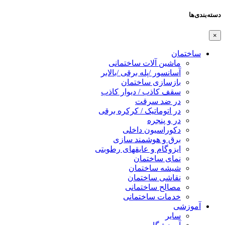
دسته‌بندی‌ها
×
ساختمان
ماشین آلات ساختمانی
آسانسور /پله برقی /بالابر
بازسازی ساختمان
سقف کاذب / دیوار کاذب
در ضد سرقت
در اتوماتیک / کرکره برقی
در و پنجره
دکوراسیون داخلی
برق و هوشمند سازی
ایزوگام و عایقهای رطوبتی
نمای ساختمان
شیشه ساختمان
نقاشی ساختمان
مصالح ساختمانی
خدمات ساختمانی
آموزشی
سایر