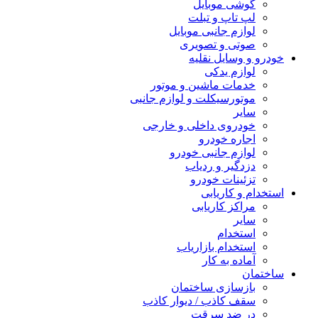
گوشی موبایل
لپ تاپ و تبلت
لوازم جانبی موبایل
صوتی و تصویری
خودرو و وسایل نقلیه
لوازم یدکی
خدمات ماشین و موتور
موتورسیکلت و لوازم جانبی
سایر
خودروی داخلی و خارجی
اجاره خودرو
لوازم جانبی خودرو
دزدگیر و ردیاب
تزئینات خودرو
استخدام و کاریابی
مراکز کاریابی
سایر
استخدام
استخدام بازاریاب
آماده به کار
ساختمان
بازسازی ساختمان
سقف کاذب / دیوار کاذب
در ضد سرقت