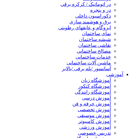
در اتوماتیک / کرکره برقی
در و پنجره
دکوراسیون داخلی
برق و هوشمند سازی
ایزوگام و عایقهای رطوبتی
نمای ساختمان
شیشه ساختمان
نقاشی ساختمان
مصالح ساختمانی
خدمات ساختمانی
ماشین آلات ساختمانی
آسانسور /پله برقی /بالابر
آموزشی
آموزشگاه زبان
آموزشگاه کنکور
آموزشگاه رانندگی
آموزش درسی
آموزش حرفه و فن
آموزش تخصصی
آموزش موسیقی
آموزش کامپیوتر
آموزش ورزشی
تدریس خصوصی