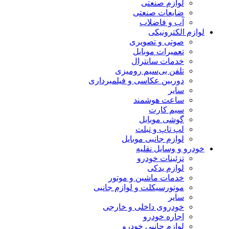
لوازم صنعتی
ضایعات صنعتی
آب و فاضلاب
لوازم الکترونیکی
صوتی و تصویری
تعمیرات موبایل
خدمات سانترال
تلفن بی‌سیم رومیزی
دوربین عکاسی و فیلمبرداری
سایر
ساعت هوشمند
سیم کارت
گوشی موبایل
لپ تاپ و تبلت
لوازم جانبی موبایل
خودرو و وسایل نقلیه
تزئینات خودرو
لوازم یدکی
خدمات ماشین و موتور
موتورسیکلت و لوازم جانبی
سایر
خودروی داخلی و خارجی
اجاره خودرو
لوازم جانبی خودرو