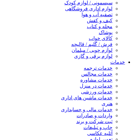
سیسمونی / لوازم کودک
لوازم اداری فروشگاهی
تصفیه آب و هوا
کیف و کفش
مجله و کتاب
پوشاک
کالای خواب
فرش / گلیم / قالیچه
لوازم چوبی / مبلمان
لوازم برقی و گازی
خدمات
خدمات ترجمه
خدمات مجالس
خدمات مشاوره
خدمات در منزل
خدمات ورزشی
خدمات ماشین های اداری
هنری
خدمات مالی و حسابداری
واردات و صادرات
ثبت شرکت و برند
چاپ و تبلیغات
آتلیه عکاسی
تعمیر لوازم