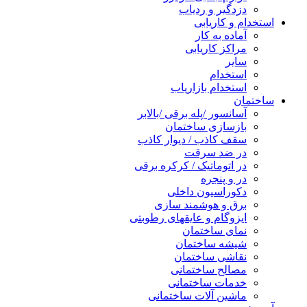
دزدگیر و ردیاب
استخدام و کاریابی
آماده به کار
مراکز کاریابی
سایر
استخدام
استخدام بازاریاب
ساختمان
آسانسور /پله برقی /بالابر
بازسازی ساختمان
سقف کاذب / دیوار کاذب
در ضد سرقت
در اتوماتیک / کرکره برقی
در و پنجره
دکوراسیون داخلی
برق و هوشمند سازی
ایزوگام و عایقهای رطوبتی
نمای ساختمان
شیشه ساختمان
نقاشی ساختمان
مصالح ساختمانی
خدمات ساختمانی
ماشین آلات ساختمانی