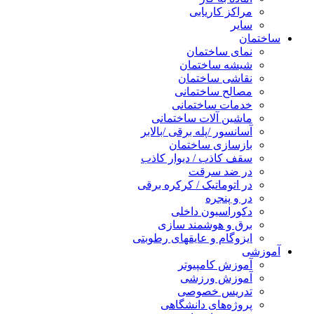
مراکز کاریابی
سایر
ساختمان
نمای ساختمان
شیشه ساختمان
نقاشی ساختمان
مصالح ساختمانی
خدمات ساختمانی
ماشین آلات ساختمانی
آسانسور /پله برقی /بالابر
بازسازی ساختمان
سقف کاذب / دیوار کاذب
در ضد سرقت
در اتوماتیک / کرکره برقی
در و پنجره
دکوراسیون داخلی
برق و هوشمند سازی
ایزوگام و عایقهای رطوبتی
آموزشی
آموزش کامپیوتر
آموزش ورزشی
تدریس خصوصی
پروژه‌های دانشگاهی