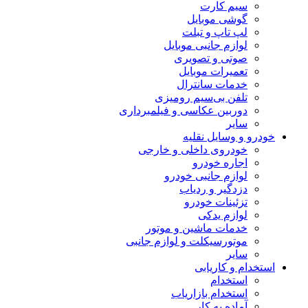
سیم کارت
گوشی موبایل
لپ تاپ و تبلت
لوازم جانبی موبایل
صوتی و تصویری
تعمیرات موبایل
خدمات سانترال
تلفن بی‌سیم رومیزی
دوربین عکاسی و فیلمبرداری
سایر
خودرو و وسایل نقلیه
خودروی داخلی و خارجی
اجاره خودرو
لوازم جانبی خودرو
دزدگیر و ردیاب
تزئینات خودرو
لوازم یدکی
خدمات ماشین و موتور
موتورسیکلت و لوازم جانبی
سایر
استخدام و کاریابی
استخدام
استخدام بازاریاب
آماده به کار