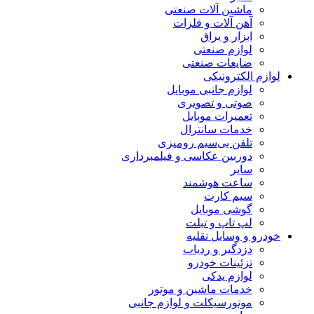
ماشین آلات صنعتی
آهن آلات و فلزات
ابزار و یراق
لوازم صنعتی
ضایعات صنعتی
لوازم الکترونیکی
لوازم جانبی موبایل
صوتی و تصویری
تعمیرات موبایل
خدمات سانترال
تلفن بی‌سیم رومیزی
دوربین عکاسی و فیلمبرداری
سایر
ساعت هوشمند
سیم کارت
گوشی موبایل
لپ تاپ و تبلت
خودرو و وسایل نقلیه
دزدگیر و ردیاب
تزئینات خودرو
لوازم یدکی
خدمات ماشین و موتور
موتورسیکلت و لوازم جانبی