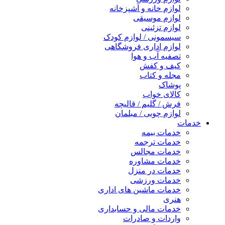
لوازم خانه و آشپزخانه
لوازم موسیقی
لوازم تزئینی
سیسمونی / لوازم کودک
لوازم اداری فروشگاهی
تصفیه آب و هوا
کیف و کفش
مجله و کتاب
پوشاک
کالای خواب
فرش / گلیم / قالیچه
لوازم چوبی / مبلمان
خدمات
خدمات بیمه
خدمات ترجمه
خدمات مجالس
خدمات مشاوره
خدمات در منزل
خدمات ورزشی
خدمات ماشین های اداری
هنری
خدمات مالی و حسابداری
واردات و صادرات