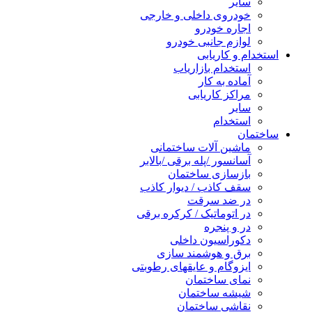
سایر
خودروی داخلی و خارجی
اجاره خودرو
لوازم جانبی خودرو
استخدام و کاریابی
استخدام بازاریاب
آماده به کار
مراکز کاریابی
سایر
استخدام
ساختمان
ماشین آلات ساختمانی
آسانسور /پله برقی /بالابر
بازسازی ساختمان
سقف کاذب / دیوار کاذب
در ضد سرقت
در اتوماتیک / کرکره برقی
در و پنجره
دکوراسیون داخلی
برق و هوشمند سازی
ایزوگام و عایقهای رطوبتی
نمای ساختمان
شیشه ساختمان
نقاشی ساختمان